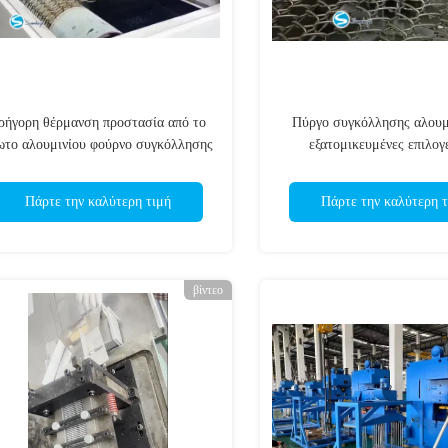
ρήγορη θέρμανση προστασία από το
Πύργο συγκόλλησης αλουμ
ωτο αλουμινίου φούρνο συγκόλλησης
εξατομικευμένες επιλογ
με 2-3 λεπτά χρόνο θέρμανσης και
ενσωματωμένο θερμαντικό 
υψηλή καθαρότητα
Πάρτε την καλύτερη τιμή
Πάρτε την καλύτερη τ
βίντεο