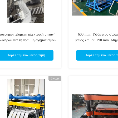
ογραμματιζόμενη ηλεκτρική μηχανή
600 mm. Υψόμετρο συλλο
λίνδρων για τη γραμμή σχηματισμού
βάθος λαιμού 290 mm. Μηχ
πτερυγίων ψυγείων
C.
Πάρτε την καλύτερη τιμή
Πάρτε την καλύτερη τ
βίντεο