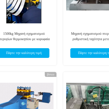
1500kg Μηχανή σχηματισμού
Μηχανή σχηματισμού πτερ
τερυγίων θερμοκηπίου με κορυφαία
ρυθμιστική ταχύτητα μετ
στον κλάδο
συχνότητας χωρίς βή
Πάρτε την καλύτερη τιμή
Πάρτε την καλύτερη τ
βίντεο