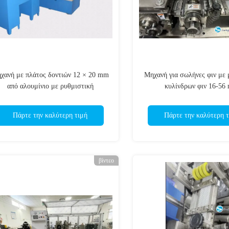
χανή με πλάτος δοντιών 12 × 20 mm
Μηχανή για σωλήνες φιν με
από αλουμίνιο με ρυθμιστική
κυλίνδρων φιν 16-56
συχνότητα χωρίς βήματα
Πάρτε την καλύτερη τιμή
Πάρτε την καλύτερη τ
βίντεο