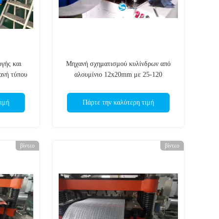
γής και
Μηχανή σχηματισμού κυλίνδρων από
ανή τύπου
αλουμίνιο 12x20mm με 25-120
χτυπήματα ανά και ρυθμιστική ταχύτητα
χωρίς βήματα
ιμή
Πάρτε την καλύτερη τιμή
βίντεο
βίντεο