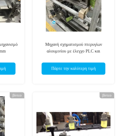
 μηχανισμό
Μηχανή σχηματισμού πτερυγίων
 mm
αλουμινίου με έλεγχο PLC και
προγραμματισμένη λειτουργία
ιμή
Πάρτε την καλύτερη τιμή
βίντεο
βίντεο