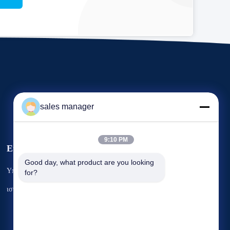
sales manager
9:10 PM
Εκδηλώσεις
Αίτημα Ένα
Good day, what product are you looking 
Υποθέσεις
for?
απόσπασμα
Τηλ.: 86--86363383
ιστολόγιο
Φαξ: 86--86264066


