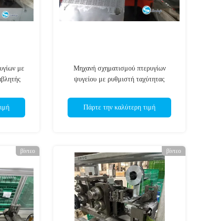
υγίων με
Μηχανή σχηματισμού πτερυγίων
αβλητής
ψυγείου με ρυθμιστή ταχύτητας
ματα
μεταβλητής συχνότητας με τροφοδοσία
3 φάσεων 380V
ιμή
Πάρτε την καλύτερη τιμή
βίντεο
βίντεο