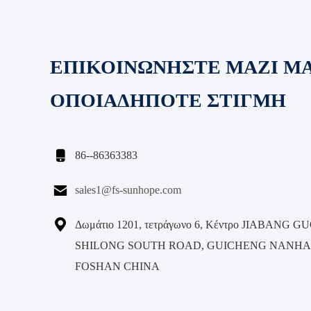
ΕΠΙΚΟΙΝΩΝΗΣΤΕ ΜΑΖΙ Μ
ΟΠΟΙΑΔΗΠΟΤΕ ΣΤΙΓΜΗ

86--86363383

sales1@fs-sunhope.com

Δωμάτιο 1201, τετράγωνο 6, Κέντρο JIABANG GU
SHILONG SOUTH ROAD, GUICHENG NANHA
FOSHAN CHINA