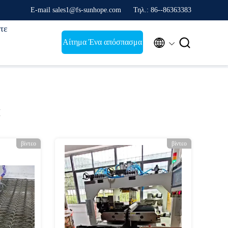
E-mail sales1@fs-sunhope.com
Τηλ.: 86--86363383
τε


Αίτημα Ένα απόσπασμα
α
βίντεο
βίντεο