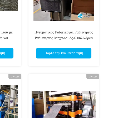
ινίου με
Πνευματικός Ραδιενεργός Ραδιενεργός
ές και
Ραδιενεργός Μηχανισμός-6 κυλίνδρων
στοιχείο
με ρυθμιζόμενη ταχύτητα
ιμή
Πάρτε την καλύτερη τιμή
βίντεο
βίντεο