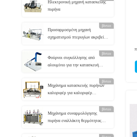
Ηλεκτρονική μηχανή κατασκευής
πυρήνα
βίντεο
Προσαρμοσμένη μηχανή
σχηματισμού πτερυγίων ακριβείας
380V για υπεραπλανούς
π
ακτινοβολητές ± 0,1 mm 0,2-0,3
βίντεο
Φούρνοι συγκόλλησης από
mm
αλουμίνιο για την κατασκευή
ψυκτικών και ανταλλακτικών
θερμότητας
βίντεο
Μηχάνημα κατασκευής πυρήνων
καλοριφέρ για καλοριφέρ
αλουμινίου δύο σειρών
βίντεο
Μηχάνημα συναρμολόγησης
πυρήνα εναλλάκτη θερμότητας
Plate & Bar