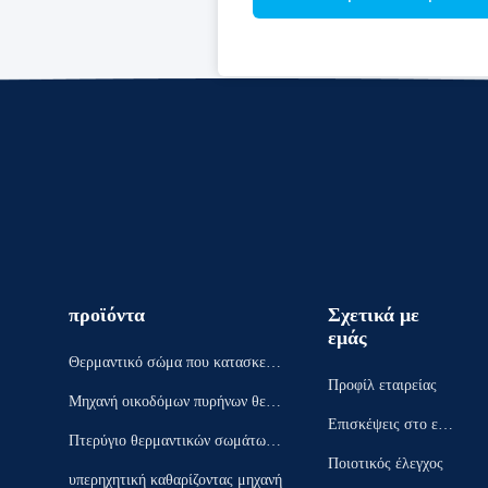
προϊόντα
Σχετικά με
εμάς
Θερμαντικό σώμα που κατασκευά
Προφίλ εταιρείας
ζει τη μηχανή
Μηχανή οικοδόμων πυρήνων θερμ
Επισκέψεις στο εργ
αντικών σωμάτων
Πτερύγιο θερμαντικών σωμάτων
οστάσιο
Ποιοτικός έλεγχος
που διαμορφώνει τη μηχανή
υπερηχητική καθαρίζοντας μηχανή