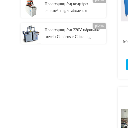
βίντεο
Προσαρμοσμένη κινητήρα
υποσύνδεσης πινάκων και
σχηματισμός υψηλής ακρίβειας για
ανταλλακτές θερμότητας
βίντεο
Προσαρμοσμένο 220V υδραυλικό
ψυγείο Condenser Clinching
Μη
Machine με PLC Servo Control