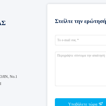
Στείλτε την ερώτησή
ΑΣ
OJIN, Νο.1
I
Υποβάλετε τώρα