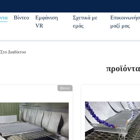
ντα
Βίντεο
Εμφάνιση
Σχετικά με
Επικοινωνήσ
VR
εμάς
μαζί μας
το Διαδίκτυο
προϊόντ
βίντεο