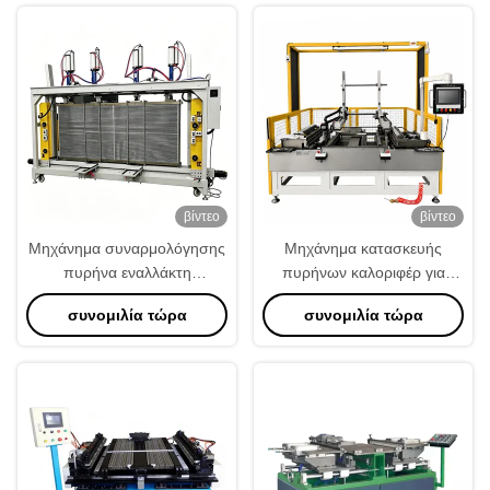
βίντεο
βίντεο
Μηχάνημα συναρμολόγησης
Μηχάνημα κατασκευής
πυρήνα εναλλάκτη
πυρήνων καλοριφέρ για
θερμότητας Plate & Bar
καλοριφέρ αλουμινίου δύο
συνομιλία τώρα
συνομιλία τώρα
σειρών