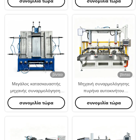
συνομιλία τώρα
συνομιλία τώρα
συναρμολόγησης εναλλάκτη
θερμότητας κατά παραγγελία
βίντεο
βίντεο
Μεγάλος κατασκευαστής
Μηχανή συναρμολόγησης
μηχανής συναρμολόγησης
πυρήνα αυτοκινήτου
πυρήνα ψυγείου
συντηρητή.
συνομιλία τώρα
συνομιλία τώρα
1200×1000mm Χτίστης
πυρήνα ανταλλάκτη
θερμότητας