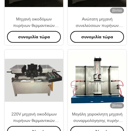
βίντεο
Μηχανή οικοδόμων
Ανώτατη μηχανή
πυρήνων θερμαντικών
συνελεύσεων πυρήνων
σωμάτων Sunhope
ύψους πτερυγίων 8mm
συνομιλία τώρα
συνομιλία τώρα
βίντεο
220V μηχανή οικοδόμων
Μεγάλη χειροκίνητη μηχανή
πυρήνων θερμαντικών
συναρμολόγησης πυρήνα
σωμάτων σωλήνων
καλοριφέρ | Εξοπλισμός