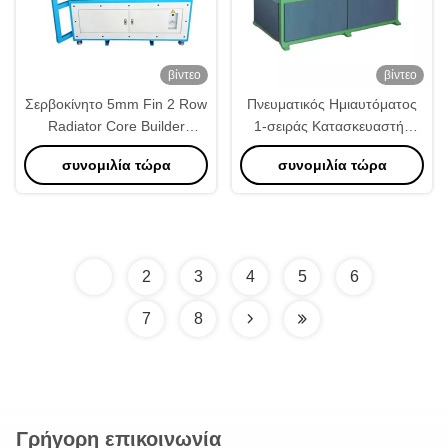
βίντεο
βίντεο
Σερβοκίνητο 5mm Fin 2 Row
Πνευματικός Ημιαυτόματος
Radiator Core Builder
1-σειράς Κατασκευαστής
Machine Precision Servo
Πυρήνα Ψυγείου Αλουμινίου
συνομιλία τώρα
συνομιλία τώρα
Drive Υδραυλική σύσφιξη
Υψηλής Ακρίβειας
1
2
3
4
5
6
7
8
Γρήγορη επικοινωνία