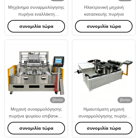
Μηχάνημα συναρμολόγησης
Ηλεκτρονική μηχανή
πυρήνα εναλλάκτη
κατασκευής πυρήνα
θερμότητας πλάκας
συνομιλία τώρα
συνομιλία τώρα
πτερυγίου για την κατασκευή
καλοριφέρ & ενδοψύκτη
βίντεο
βίντεο
Μηχανή συναρμολόγησης
Ημιαυτόματη μηχανή
πυρήνα ψυγείου επιβατικών
συναρμολόγησης πυρήνα
αυτοκινήτων με αυτόματο
συμπυκνωτή για συστήματα
συνομιλία τώρα
συνομιλία τώρα
περιοδικό σωλήνων και
κλιματισμού αυτοκινήτων
χειριστήρα