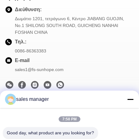
Διεύθυνση:
Δωμάτιο 1201, τετράγωνο 6, Κέντρο JIABANG GUOJIN,
Νο.1 SHILONG SOUTH ROAD, GUICHENG NANHAI
FOSHAN CHINA
Τηλ.:
0086-86363383
E-mail
sales1@fs-sunhope.com
sales manager
Το Δελτίο Ενημέρωσης
Συνδρομηθείτε στο ενημερωτικό μας δελτίο για εκπτώσεις και
7:58 PM
πολλά άλλα.
Good day, what product are you looking for?