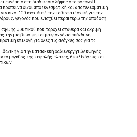
.και συνέπεια στη διαδικασία λήψης αποφάσεωνΗ
θα πρέπει να είναι αποτελεσματική και αποτελεσματική.
ίο είναι 120 mm. Αυτό την καθιστά ιδανική για την
νδρους, γεγονός που ενισχύει περαιτέρω την απόδοσή
ή σφίξης ψυκτικού που παρέχει σταθερά και ακριβή
ας την μια βιώσιμη και μακροχρόνια επένδυση.
ιρετική επιλογή για όλες τις ανάγκες σας για το
ι ιδανική για την κατασκευή ραδιενεργητών υψηλής
γιστο μέγεθος της κεφαλής πλάκας, 6 κυλίνδρους και
τικών.