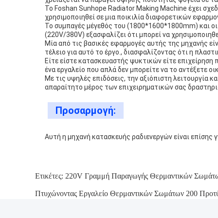
Το Foshan Sunhope Radiator Making Machine έχει σχεδι
χρησιμοποιηθεί σε μια ποικιλία διαφορετικών εφαρμο
Το συμπαγές μέγεθός του (1800*1600*1800mm) και οι 
(220V/380V) εξασφαλίζει ότι μπορεί να χρησιμοποιηθ
Μία από τις βασικές εφαρμογές αυτής της μηχανής είν
τέλειο για αυτό το έργο., διασφαλίζοντας ότι η πλαστ
Είτε είστε κατασκευαστής ψυκτικών είτε επιχείρηση 
ένα εργαλείο που απλά δεν μπορείτε να το αντέξετε οι
Με τις υψηλές επιδόσεις, την αξιόπιστη λειτουργία κα
απαραίτητο μέρος των επιχειρηματικών σας δραστηρ
Προσαρμογή:
Αυτή η μηχανή κατασκευής ραδιενεργών είναι επίσης 
Ετικέτες:
220V Γραμμή Παραγωγής Θερμαντικών Σωμάτ
Πτυχώνοντας Εργαλείο Θερμαντικών Σωμάτων 200 Προτ