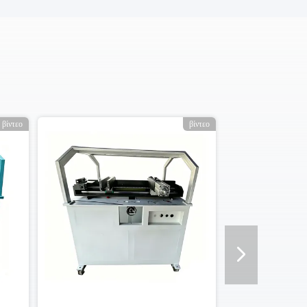
βίντεο
βίντεο