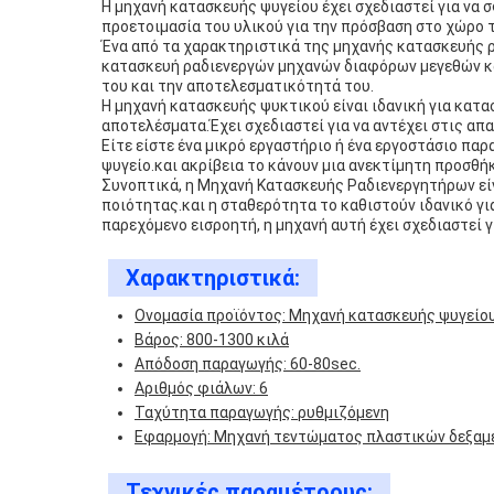
Η μηχανή κατασκευής ψυγείου έχει σχεδιαστεί για να
προετοιμασία του υλικού για την πρόσβαση στο χώρο τη
Ένα από τα χαρακτηριστικά της μηχανής κατασκευής ρα
κατασκευή ραδιενεργών μηχανών διαφόρων μεγεθών και
του και την αποτελεσματικότητά του.
Η μηχανή κατασκευής ψυκτικού είναι ιδανική για κατ
αποτελέσματα.Έχει σχεδιαστεί για να αντέχει στις απ
Είτε είστε ένα μικρό εργαστήριο ή ένα εργοστάσιο παρ
ψυγείο.και ακρίβεια το κάνουν μια ανεκτίμητη προσθή
Συνοπτικά, η Μηχανή Κατασκευής Ραδιενεργητήρων είν
ποιότητας.και η σταθερότητα το καθιστούν ιδανικό γι
παρεχόμενο εισροητή, η μηχανή αυτή έχει σχεδιαστεί 
Χαρακτηριστικά:
Ονομασία προϊόντος: Μηχανή κατασκευής ψυγείο
Βάρος: 800-1300 κιλά
Απόδοση παραγωγής: 60-80sec.
Αριθμός φιάλων: 6
Ταχύτητα παραγωγής: ρυθμιζόμενη
Εφαρμογή: Μηχανή τεντώματος πλαστικών δεξαμ
Τεχνικές παραμέτρους: