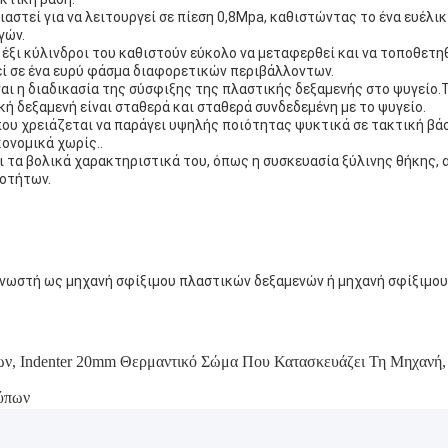
αστεί για να λειτουργεί σε πίεση 0,8Mpa, καθιστώντας το ένα ευέλικ
γών.
έξι κύλινδροι του καθιστούν εύκολο να μεταφερθεί και να τοποθετη
εί σε ένα ευρύ φάσμα διαφορετικών περιβάλλοντων.
αι η διαδικασία της σύσφιξης της πλαστικής δεξαμενής στο ψυγείο.
ική δεξαμενή είναι σταθερά και σταθερά συνδεδεμένη με το ψυγείο.
που χρειάζεται να παράγει υψηλής ποιότητας ψυκτικά σε τακτική βάσ
κονομικά χωρίς..
ι τα βολικά χαρακτηριστικά του, όπως η συσκευασία ξύλινης θήκης, αυ
ιοτήτων.
γνωστή ως μηχανή σφίξιμου πλαστικών δεξαμενών ή μηχανή σφίξιμου
ων
,
Indenter 20mm Θερμαντικό Σώμα Που Κατασκευάζει Τη Μηχανή
,
ύπων