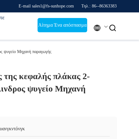
E-mail sales1@fs-sunhope.com
Τηλ.: 86--86363383
τε
Αίτημα Ένα απόσπασμα


ος ψυγείο Μηχανή παραγωγής
 της κεφαλής πλάκας 2-
λινδρος ψυγείο Μηχανή
υανγκντόνγκ