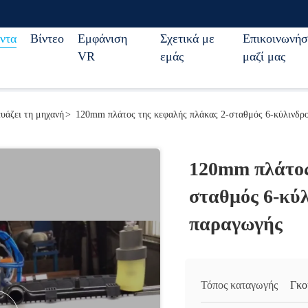
ντα
Βίντεο
Εμφάνιση
Σχετικά με
Επικοινωνήσ
VR
εμάς
μαζί μας
υάζει τη μηχανή
>
120mm πλάτος της κεφαλής πλάκας 2-σταθμός 6-κύλινδρ
120mm πλάτος
σταθμός 6-κύ
παραγωγής
Τόπος καταγωγής
Γκο