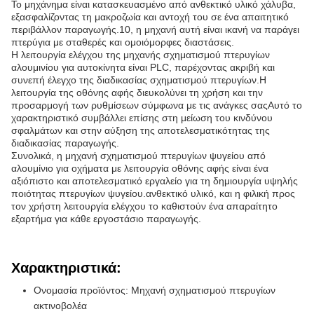
Το μηχάνημα είναι κατασκευασμένο από ανθεκτικό υλικό χάλυβα,
εξασφαλίζοντας τη μακροζωία και αντοχή του σε ένα απαιτητικό
περιβάλλον παραγωγής.10, η μηχανή αυτή είναι ικανή να παράγει
πτερύγια με σταθερές και ομοιόμορφες διαστάσεις.
Η λειτουργία ελέγχου της μηχανής σχηματισμού πτερυγίων
αλουμινίου για αυτοκίνητα είναι PLC, παρέχοντας ακριβή και
συνεπή έλεγχο της διαδικασίας σχηματισμού πτερυγίων.Η
λειτουργία της οθόνης αφής διευκολύνει τη χρήση και την
προσαρμογή των ρυθμίσεων σύμφωνα με τις ανάγκες σαςΑυτό το
χαρακτηριστικό συμβάλλει επίσης στη μείωση του κινδύνου
σφαλμάτων και στην αύξηση της αποτελεσματικότητας της
διαδικασίας παραγωγής.
Συνολικά, η μηχανή σχηματισμού πτερυγίων ψυγείου από
αλουμίνιο για οχήματα με λειτουργία οθόνης αφής είναι ένα
αξιόπιστο και αποτελεσματικό εργαλείο για τη δημιουργία υψηλής
ποιότητας πτερυγίων ψυγείου.ανθεκτικό υλικό, και η φιλική προς
τον χρήστη λειτουργία ελέγχου το καθιστούν ένα απαραίτητο
εξαρτήμα για κάθε εργοστάσιο παραγωγής.
Χαρακτηριστικά:
Ονομασία προϊόντος: Μηχανή σχηματισμού πτερυγίων
ακτινοβολέα