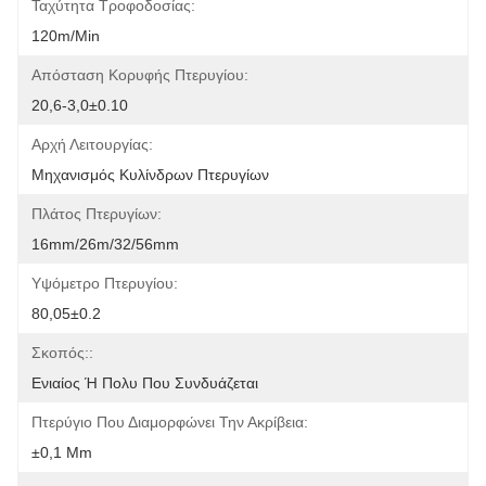
Ταχύτητα Τροφοδοσίας:
120m/min
Απόσταση Κορυφής Πτερυγίου:
20,6-3,0±0.10
Αρχή Λειτουργίας:
Μηχανισμός Κυλίνδρων Πτερυγίων
Πλάτος Πτερυγίων:
16mm/26m/32/56mm
Υψόμετρο Πτερυγίου:
80,05±0.2
Σκοπός::
Ενιαίος Ή Πολυ Που Συνδυάζεται
Πτερύγιο Που Διαμορφώνει Την Ακρίβεια:
±0,1 Mm