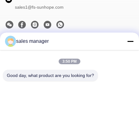
sales1@fs-sunhope.com
sales manager
Το Δελτίο Ενημέρωσης
Συνδρομηθείτε στο ενημερωτικό μας δελτίο για εκπτώσεις και
πολλά άλλα.
3:50 PM
Good day, what product are you looking for?
Επικοινωνήστε Μαζί Μας