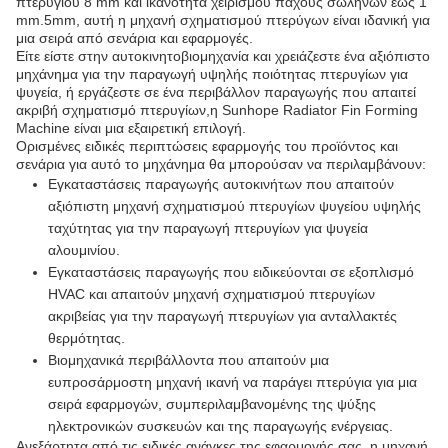
πτερυγίου 8 mm και ικανότητα χειρισμού πάχους σωλήνων έως 1
mm.5mm, αυτή η μηχανή σχηματισμού πτερύγων είναι ιδανική για
μια σειρά από σενάρια και εφαρμογές.
Είτε είστε στην αυτοκινητοβιομηχανία και χρειάζεστε ένα αξιόπιστο
μηχάνημα για την παραγωγή υψηλής ποιότητας πτερυγίων για
ψυγεία, ή εργάζεστε σε ένα περιβάλλον παραγωγής που απαιτεί
ακριβή σχηματισμό πτερυγίων,η Sunhope Radiator Fin Forming
Machine είναι μια εξαιρετική επιλογή.
Ορισμένες ειδικές περιπτώσεις εφαρμογής του προϊόντος και
σενάρια για αυτό το μηχάνημα θα μπορούσαν να περιλαμβάνουν:
Εγκαταστάσεις παραγωγής αυτοκινήτων που απαιτούν
αξιόπιστη μηχανή σχηματισμού πτερυγίων ψυγείου υψηλής
ταχύτητας για την παραγωγή πτερυγίων για ψυγεία
αλουμινίου.
Εγκαταστάσεις παραγωγής που ειδικεύονται σε εξοπλισμό
HVAC και απαιτούν μηχανή σχηματισμού πτερυγίων
ακριβείας για την παραγωγή πτερυγίων για ανταλλακτές
θερμότητας.
Βιομηχανικά περιβάλλοντα που απαιτούν μια
ευπροσάρμοστη μηχανή ικανή να παράγει πτερύγια για μια
σειρά εφαρμογών, συμπεριλαμβανομένης της ψύξης
ηλεκτρονικών συσκευών και της παραγωγής ενέργειας.
Ανεξάρτητα από τις ειδικές ανάγκες της εφαρμογής σας, η μηχανή