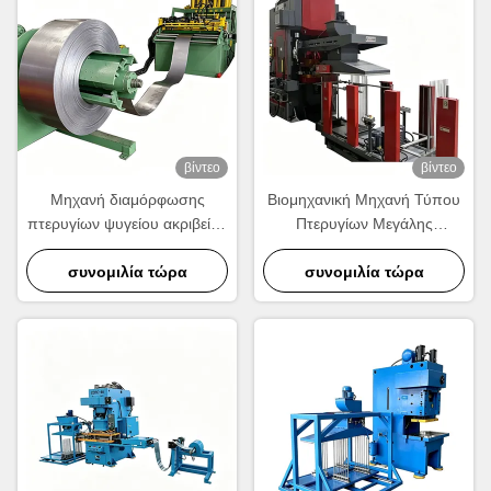
βίντεο
βίντεο
Μηχανή διαμόρφωσης
Βιομηχανική Μηχανή Τύπου
πτερυγίων ψυγείου ακριβείας
Πτερυγίων Μεγάλης
| Εξοπλισμός παραγωγής
Ταχύτητας.
κυματοειδών πτερυγίων
συνομιλία τώρα
συνομιλία τώρα
αλουμινίου υψηλής
ταχύτητας