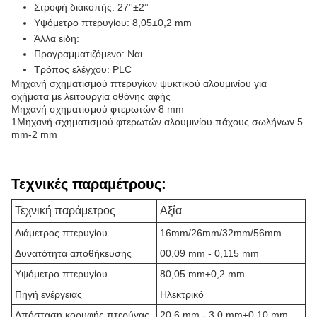
Στροφή διακοπής: 27°±2°
Υψόμετρο πτερυγίου: 8,05±0,2 mm
Άλλα είδη:
Προγραμματιζόμενο: Ναι
Τρόπος ελέγχου: PLC
Μηχανή σχηματισμού πτερυγίων ψυκτικού αλουμινίου για
οχήματα με λειτουργία οθόνης αφής
Μηχανή σχηματισμού φτερωτών 8 mm
1Μηχανή σχηματισμού φτερωτών αλουμινίου πάχους σωλήνων.5
mm-2 mm
Τεχνικές παραμέτρους:
Τεχνική παράμετρος
Αξία
Διάμετρος πτερυγίου
16mm/26mm/32mm/56mm
Δυνατότητα αποθήκευσης
00,09 mm - 0,115 mm
Υψόμετρο πτερυγίου
80,05 mm±0,2 mm
Πηγή ενέργειας
Ηλεκτρικό
Απόσταση κορυφής πτερύγας
20,6 mm - 3,0 mm±0,10 mm