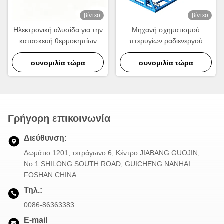
βίντεο
βίντεο
Ηλεκτρονική αλυσίδα για την
Μηχανή σχηματισμού
κατασκευή θερμοκηπίων
πτερυγίων ραδιενεργού
θερμοκηπίου υψηλής
συνομιλία τώρα
ταχύτητας 630KN για την
συνομιλία τώρα
παραγωγή ραδιενεργού
αλουμινίου
Γρήγορη επικοινωνία
Διεύθυνση:
Δωμάτιο 1201, τετράγωνο 6, Κέντρο JIABANG GUOJIN,
Νο.1 SHILONG SOUTH ROAD, GUICHENG NANHAI
FOSHAN CHINA
Τηλ.:
0086-86363383
E-mail