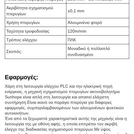
Ακριβότητα σχηματισμού
±0,1 mm
πτερυγίων
Χρήση πτερυγίων
Αλουμινένιο φτερό
Ταχύτητα τροφοδοσίας
120m/min
Τρόπος ελέγχου
ΠΛΚ
Μοναδικό ή πολλαπλό
Σκοπός:
συνδυασμένο
Εφαρμογές:
Χάρη στη λειτουργία ελέγχου PLC και την ηλεκτρική πηγή
ενέργειας, η μηχανή σχηματισμού πτερυγίων ακτινοβολητήρα
Sunhope είναι απλή στη λειτουργία και απαιτεί ελάχιστη
συντήρηση.Είναι ικανό να παράγει πτερύγια για διάφορες
εφαρμογές, συμπεριλαμβανομένων των αλουμινένιων ψυκτικών
αυτοκινήτων.
Ένα από τα ξεχωριστά χαρακτηριστικά αυτής της μηχανής είναι η
λειτουργία της με οθόνη αφής, η οποία επιτρέπει τον ακριβή
έλεγχο της διαδικασίας σχηματισμού πτερύγων.Με ύψος