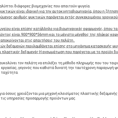
καλύπτει διάφορες βιομηχανίες που απαιτούν ψυγεία.
υκτικών είναι ιδανική για την αυτοκινητοβιομηχανία, όπου η ζήτηση
ύμενος αριθμός ψυκτικών παράγεται εντός συγκεκριμένου χρονικού 
γείου είναι επίσης κατάλληλο για βιομηχανικές εφαρμογές, όπου τ
ϊόντος είναι 900*900*56mm και το μέγιστο μέγεθος της πλάκας κεφ
αποκρίνονται στις απαιτήσεις του πελάτη..
ών δεξαμενών περιλαμβάνεται επίσης στο μηχάνημα κατασκευής ψυγε
αι πλαστικές δεξαμενές.Η ενσωμάτωση που παρέχεται με το προϊόν δ
διευκολύνει τον πελάτη να επιλέξει τη μέθοδο πληρωμής που του ταιρ
 εργασίας, γεγονός που καθιστά δυνατή την ταυτόχρονη παραγωγή ψ
η ταχύτητα.
 για όσους χρειάζονται μια μηχανή κλεισίματος πλαστικής δεξαμενή
 τις υπηρεσίες προσαρμογής προϊόντων μας.