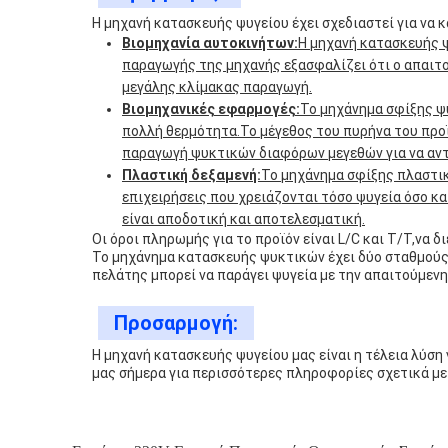
Η μηχανή κατασκευής ψυγείου έχει σχεδιαστεί για να 
Βιομηχανία αυτοκινήτων:
Η μηχανή κατασκευής ψ
παραγωγής της μηχανής εξασφαλίζει ότι ο απαιτο
μεγάλης κλίμακας παραγωγή.
Βιομηχανικές εφαρμογές:
Το μηχάνημα σφίξης ψυ
πολλή θερμότητα.Το μέγεθος του πυρήνα του προ
παραγωγή ψυκτικών διαφόρων μεγεθών για να αντ
Πλαστική δεξαμενή:
Το μηχάνημα σφίξης πλαστικ
επιχειρήσεις που χρειάζονται τόσο ψυγεία όσο κ
είναι αποδοτική και αποτελεσματική.
Οι όροι πληρωμής για το προϊόν είναι L/C και T/T,να 
Το μηχάνημα κατασκευής ψυκτικών έχει δύο σταθμούς
πελάτης μπορεί να παράγει ψυγεία με την απαιτούμεν
Προσαρμογή:
Η μηχανή κατασκευής ψυγείου μας είναι η τέλεια λύση
μας σήμερα για περισσότερες πληροφορίες σχετικά με