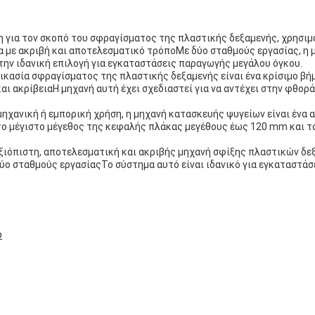
νη για τον σκοπό του σφραγίσματος της πλαστικής δεξαμενής, χρησι
μα με ακριβή και αποτελεσματικό τρόποΜε δύο σταθμούς εργασίας, η 
ην ιδανική επιλογή για εγκαταστάσεις παραγωγής μεγάλου όγκου.
δικασία σφραγίσματος της πλαστικής δεξαμενής είναι ένα κρίσιμο β
 και ακρίβειαΗ μηχανή αυτή έχει σχεδιαστεί για να αντέχει στην φθο
μηχανική ή εμπορική χρήση, η μηχανή κατασκευής ψυγείων είναι ένα
 το μέγιστο μέγεθος της κεφαλής πλάκας μεγέθους έως 120 mm και τ
αξιόπιστη, αποτελεσματική και ακριβής μηχανή σφίξης πλαστικών δε
ο σταθμούς εργασίαςΤο σύστημα αυτό είναι ιδανικό για εγκαταστάσ
υ