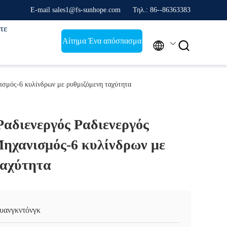
E-mail sales1@fs-sunhope.com
Τηλ.: 86--86363383
τε
Αίτημα Ένα απόσπασμα


ισμός-6 κυλίνδρων με ρυθμιζόμενη ταχύτητα
Ραδιενεργός Ραδιενεργός
Μηχανισμός-6 κυλίνδρων με
ταχύτητα
υανγκντόνγκ