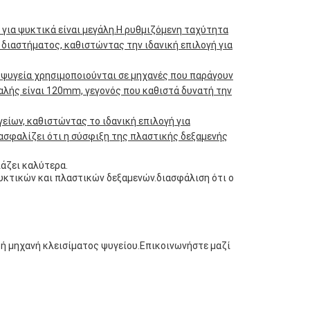
 για ψυκτικά είναι μεγάλη.Η ρυθμιζόμενη ταχύτητα
διαστήματος, καθιστώντας την ιδανική επιλογή για
α ψυγεία χρησιμοποιούνται σε μηχανές που παράγουν
αλής είναι 120mm, γεγονός που καθιστά δυνατή την
ίων, καθιστώντας το ιδανική επιλογή για
ιασφαλίζει ότι η σύσφιξη της πλαστικής δεξαμενής
ιάζει καλύτερα.
υκτικών και πλαστικών δεξαμενών.διασφάλιση ότι ο
ς ή μηχανή κλεισίματος ψυγείου.Επικοινωνήστε μαζί