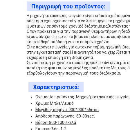
Περιγραφή του προϊόντος:
Η μηχανή κατασκευής ψυγείου είναι ειδικά σχεδιασμέ
σύστημα έχει σχεδιαστεί για να λειτουργεί το μηχάνη
ψυκτικών σε σύντομο χρονικό διάστημα,καθιστώντας τ
Όταν πρόκειται για την παραγωγή θερμαντήρων, η δια
εξασφαλίζει ότι αυτό το βήμα εκτελείται με ακρίβεια
και σταθερή απόδοση για τα επόμενα χρόνια.
Είτε παράγετε ψυγεία για αυτοκινητοβιομηχανική, βιο
στην εγκατάστασή σας.Η ικανότητά του να χειρίζεται
ξεχωριστή επιλογή στη βιομηχανία.
Συνοπτικά, η μηχανή κατασκευής ψυκτικών είναι μια 
ποιότητας ψυκτικών σε μεγάλες ποσότητες.Με τους δύ
εξορθολογίσουν την παραγωγική τους διαδικασία.
Χαρακτηριστικά:
Ονομασία προϊόντος: Μηχανή κατασκευής ψυγείο
Χρώμα: Μπλε/Λευκό
Μέγεθος πυρήνα: 900*900*56mm
Απόδοση παραγωγής: 60-80sec.
Βάρος: 800-1300 κιλά
Επικεφαλής: 1-2