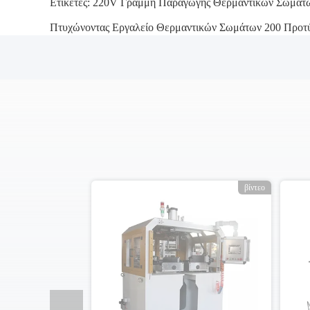
Ετικέτες:
220V Γραμμή Παραγωγής Θερμαντικών Σωμάτ
Πτυχώνοντας Εργαλείο Θερμαντικών Σωμάτων 200 Προτ
ο
βίντεο