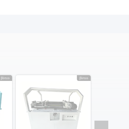
βίντεο
βίντεο