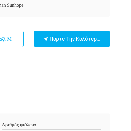
han Sunhope
Πάρτε Την Καλύτερη Τιμή
αζί Μας
Αριθμός φιάλων: