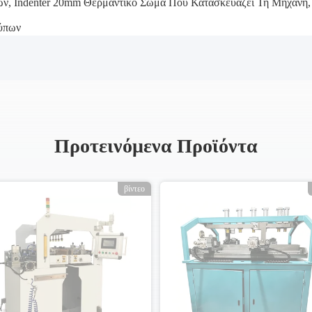
ων
,
Indenter 20mm Θερμαντικό Σώμα Που Κατασκευάζει Τη Μηχανή
,
ύπων
Προτεινόμενα Προϊόντα
βίντεο