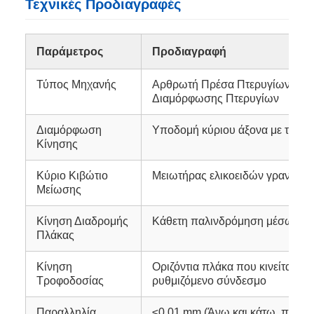
Τεχνικές Προδιαγραφές
Παράμετρος
Προδιαγραφή
Τύπος Μηχανής
Αρθρωτή Πρέσα Πτερυγίων με Υ
Διαμόρφωσης Πτερυγίων
Διαμόρφωση
Υποδομή κύριου άξονα με τριπλ
Κίνησης
Κύριο Κιβώτιο
Μειωτήρας ελικοειδών γραναζι
Μείωσης
Κίνηση Διαδρομής
Κάθετη παλινδρόμηση μέσω πυ
Πλάκας
Κίνηση
Οριζόντια πλάκα που κινείται απ
Τροφοδοσίας
ρυθμιζόμενο σύνδεσμο
Παραλληλία
≤0,01 mm (Άνω και κάτω, πλήρε