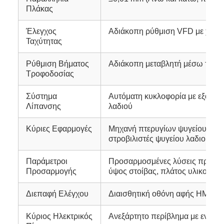
Πλάκας
Έλεγχος
Αδιάκοπη ρύθμιση VFD με χειρο
Ταχύτητας
Ρύθμιση Βήματος
Αδιάκοπη μεταβλητή μέσω τροπ
Τροφοδοσίας
Σύστημα
Αυτόματη κυκλοφορία με εξανα
Λίπανσης
λαδιού
Κύριες Εφαρμογές
Μηχανή πτερυγίων ψυγείου, πρ
στροβιλιστές ψυγείου λαδιού
Παράμετροι
Προσαρμοσμένες λύσεις πρεσών
Προσαρμογής
ύψος στοίβας, πλάτος υλικού, δ
Διεπαφή Ελέγχου
Διαισθητική οθόνη αφής HMI με
Κύριος Ηλεκτρικός
Ανεξάρτητο περίβλημα με ενσω