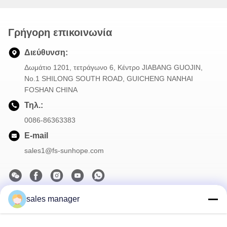
Γρήγορη επικοινωνία
Διεύθυνση:
Δωμάτιο 1201, τετράγωνο 6, Κέντρο JIABANG GUOJIN,
Νο.1 SHILONG SOUTH ROAD, GUICHENG NANHAI
FOSHAN CHINA
Τηλ.:
0086-86363383
E-mail
sales1@fs-sunhope.com
sales manager
Το Δελτίο Ενημέρωσης
Συνδρομηθείτε στο ενημερωτικό μας δελτίο για εκπτώσεις και