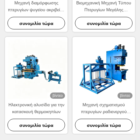
Μηχανή διαμόρφωσης
Βιομηχανική Μηχανή Τύπου
πτερυγίων ψυγείου ακριβείας
Πτερυγίων Μεγάλης
| Εξοπλισμός παραγωγής
Ταχύτητας.
κυματοειδών πτερυγίων
συνομιλία τώρα
συνομιλία τώρα
αλουμινίου υψηλής
ταχύτητας
βίντεο
βίντεο
Ηλεκτρονική αλυσίδα για την
Μηχανή σχηματισμού
κατασκευή θερμοκηπίων
πτερυγίων ραδιενεργού
θερμοκηπίου υψηλής
συνομιλία τώρα
ταχύτητας 630KN για την
συνομιλία τώρα
παραγωγή ραδιενεργού
αλουμινίου