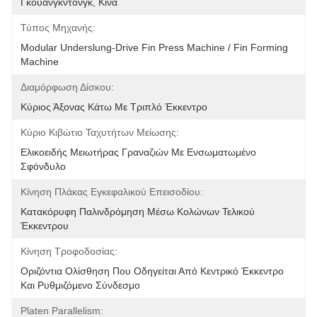
Γκουανγκντόνγκ, Κίνα
Τύπος Μηχανής:
Modular Underslung-Drive Fin Press Machine / Fin Forming 
Machine
Διαμόρφωση Δίσκου:
Κύριος Άξονας Κάτω Με Τριπλό Έκκεντρο
Κύριο Κιβώτιο Ταχυτήτων Μείωσης:
Ελικοειδής Μειωτήρας Γραναζιών Με Ενσωματωμένο 
Σφόνδυλο
Κίνηση Πλάκας Εγκεφαλικού Επεισοδίου:
Κατακόρυφη Παλινδρόμηση Μέσω Κολώνων Τελικού 
Έκκεντρου
Κίνηση Τροφοδοσίας:
Οριζόντια Ολίσθηση Που Οδηγείται Από Κεντρικό Έκκεντρο 
Και Ρυθμιζόμενο Σύνδεσμο
Platen Parallelism: