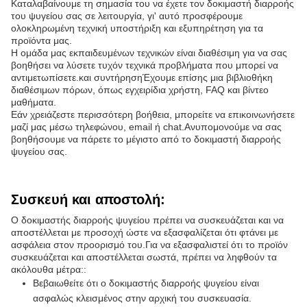
Καταλαβαίνουμε τη σημασία του να έχετε τον δοκιμαστή διαρροής
του ψυγείου σας σε λειτουργία, γι' αυτό προσφέρουμε
ολοκληρωμένη τεχνική υποστήριξη και εξυπηρέτηση για τα
προϊόντα μας.
Η ομάδα μας εκπαιδευμένων τεχνικών είναι διαθέσιμη για να σας
βοηθήσει να λύσετε τυχόν τεχνικά προβλήματα που μπορεί να
αντιμετωπίσετε.και συντήρησηΈχουμε επίσης μια βιβλιοθήκη
διαθέσιμων πόρων, όπως εγχειρίδια χρήστη, FAQ και βίντεο
μαθήματα.
Εάν χρειάζεστε περισσότερη βοήθεια, μπορείτε να επικοινωνήσετε
μαζί μας μέσω τηλεφώνου, email ή chat.Ανυπομονούμε να σας
βοηθήσουμε να πάρετε το μέγιστο από το δοκιμαστή διαρροής
ψυγείου σας.
Συσκευή και αποστολή:
Ο δοκιμαστής διαρροής ψυγείου πρέπει να συσκευάζεται και να
αποστέλλεται με προσοχή ώστε να εξασφαλίζεται ότι φτάνει με
ασφάλεια στον προορισμό του.Για να εξασφαλιστεί ότι το προϊόν
συσκευάζεται και αποστέλλεται σωστά, πρέπει να ληφθούν τα
ακόλουθα μέτρα::
Βεβαιωθείτε ότι ο δοκιμαστής διαρροής ψυγείου είναι
ασφαλώς κλεισμένος στην αρχική του συσκευασία.