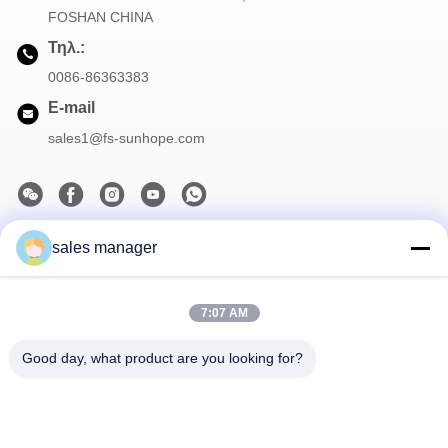
FOSHAN CHINA
Τηλ.:
0086-86363383
E-mail
sales1@fs-sunhope.com
sales manager
Το Δελτίο Ενημέρωσης
Συνδρομηθείτε στο ενημερωτικό μας δελτίο για εκπτώσεις και
πολλά άλλα.
7:07 AM
Good day, what product are you looking for?