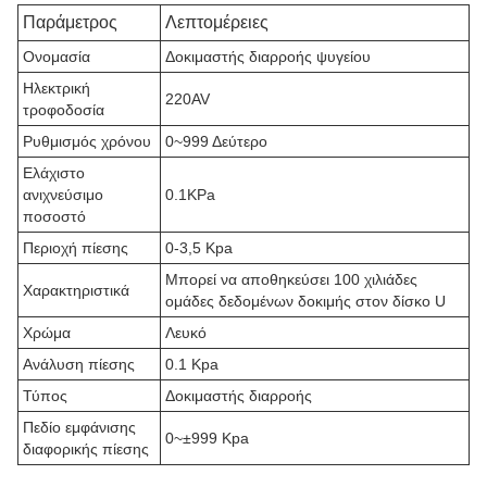
Παράμετρος
Λεπτομέρειες
Ονομασία
Δοκιμαστής διαρροής ψυγείου
Ηλεκτρική
220AV
τροφοδοσία
Ρυθμισμός χρόνου
0~999 Δεύτερο
Ελάχιστο
ανιχνεύσιμο
0.1KPa
ποσοστό
Περιοχή πίεσης
0-3,5 Kpa
Μπορεί να αποθηκεύσει 100 χιλιάδες
Χαρακτηριστικά
ομάδες δεδομένων δοκιμής στον δίσκο U
Χρώμα
Λευκό
Ανάλυση πίεσης
0.1 Kpa
Τύπος
Δοκιμαστής διαρροής
Πεδίο εμφάνισης
0~±999 Kpa
διαφορικής πίεσης