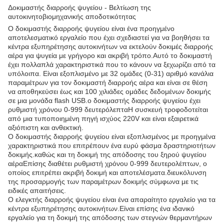
Δοκιμαστής διαρροής ψυγείου - Βελτίωση της
αυτοκινητοβιομηχανικής αποδοτικότητας
Ο δοκιμαστής διαρροής ψυγείου είναι ένα προηγμένο
αποτελεσματικό εργαλείο που έχει σχεδιαστεί για να βοηθήσει τα
κέντρα εξυπηρέτησης αυτοκινήτων να εκτελούν δοκιμές διαρροής
αέρα για ψυγεία με γρήγορο και ακριβή τρόπο.Αυτό το δοκιμαστή
έχει πολλαπλά χαρακτηριστικά που το κάνουν να ξεχωρίζει από τα
υπόλοιπα. Είναι εξοπλισμένο με 32 ομάδες (0-31) αριθμό κανάλια
παραμέτρων για τον δοκιμαστή διαρροής αέρα και είναι σε θέση
να αποθηκεύσει έως και 100 χιλιάδες ομάδες δεδομένων δοκιμής
σε μια μονάδα flash USB.ο δοκιμαστής διαρροής ψυγείου έχει
ρυθμιστή χρόνου 0-999 δευτερόλεπταΗ συσκευή τροφοδοτείται
από μια τυποποιημένη πηγή ισχύος 220V και είναι εξαιρετικά
αξιόπιστη και ανθεκτική.
Ο δοκιμαστής διαρροής ψυγείου είναι εξοπλισμένος με προηγμένα
χαρακτηριστικά που επιτρέπουν ένα ευρύ φάσμα δραστηριοτήτων
δοκιμής.καθώς και τη δοκιμή της απόδοσης του ξηρού ψυγείου
αέραΕπίσης διαθέτει ρυθμιστή χρόνου 0-999 δευτερολέπτων, ο
οποίος επιτρέπει ακριβή δοκιμή και αποτελέσματα.διευκόλυνση
της προσαρμογής των παραμέτρων δοκιμής σύμφωνα με τις
ειδικές απαιτήσεις.
Ο ελεγκτής διαρροής ψυγείου είναι ένα απαραίτητο εργαλείο για τα
κέντρα εξυπηρέτησης αυτοκινήτων.Είναι επίσης ένα ιδανικό
εργαλείο για τη δοκιμή της απόδοσης των στεγνών θερμαντήρων