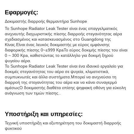
Εφαρμογές:
Δοκιμαστής διαρροής θερμαντήρα Sunhope
Το Sunhope Radiator Leak Tester είναι ένας επαγγελματικός
ανιχνευτής διαχωριστικής πίεσης διαρροής στεγανότητας αέρα
σχεδιασμένος και κατασκευασμένος στο Guangdong της
Κίνας.Είναι ένας λευκός δοκιμαστής με εύρος εμφάνισης
διαφορικής πίεσης 0~±999 KpaΤο εύρος δοκιμής πίεσης του είναι
0 ~ 300 Kpa, καθιστώντας το κατάλληλο για δοκιμή ξηρού
ψυγείου αέρα.
Το Sunhope Radiator Leak Tester είναι ένα ιδανικό εργαλείο για
δοκιμές στεγανότητας του αέρα σε ψυγεία, κλιματιστικά,
συμπυκνωτές και άλλα συστήματα.Μπορεί να ανιχνεύσει τη
διαρροή της στεγανότητας του αέρα και να κάνει συναγερμό
αμέσωςΟ δοκιμαστής διαθέτει επίσης ψηφιακή οθόνη για εύκολη
ανάγνωση των τιμών πίεσης..
Υποστήριξη και υπηρεσίες:
Τεχνική υποστήριξη και εξυπηρέτηση του δοκιμαστή διαρροής
ψυκτικού