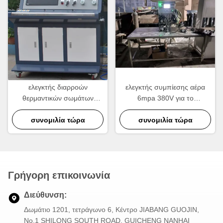
ελεγκτής διαρροών
ελεγκτής συμπίεσης αέρα
θερμαντικών σωμάτων
6mpa 380V για το
σειράς δοκιμής 380V 6mpa,
θερμαντικό σώμα
μηχανή δοκιμής διαρροής
συνομιλία τώρα
συνομιλία τώρα
συμπυκνωτών
αέρα
Γρήγορη επικοινωνία
Διεύθυνση:
Δωμάτιο 1201, τετράγωνο 6, Κέντρο JIABANG GUOJIN,
Νο.1 SHILONG SOUTH ROAD, GUICHENG NANHAI