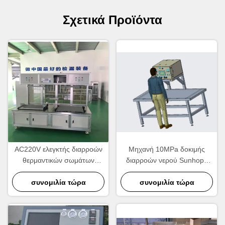
Σχετικά Προϊόντα
AC220V ελεγκτής διαρροών
Μηχανή 10MPa δοκιμής
θερμαντικών σωμάτων
διαρροών νερού Sunhope
πίεσης δοκιμής, ελεγκτής
θερμοκρασίας δωματίου
διαρροών αέρα αεροστεγής
συνομιλία τώρα
συνομιλία τώρα