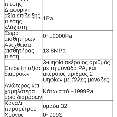
πίεσης
Διαφορική
αξία επίδειξης
1Pa
πίεσης
ελάχιστη
Σειρά
0~±2000Pa
αισθητήρων
Ανεχθείσα
αισθητήρας
13.8MPa
πίεση
3-ψηφίο ακέραιος αριθμός
Επίδειξη αξίας
με τη μονάδα PA, και
διαρροών
ακέραιος αριθμός 2
ψηφίων με άλλες μονάδες
Ανώτερος και
χαμηλότερα
Κάτω από ±1999Pa
όριο διαρροών
Κανάλι
ομάδα 32
παραμέτρου
Χρόνος
0~999S