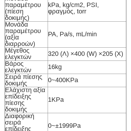
παραμέτρου
kPa, kg/cm2, PSI,
(πίεση
φραγμός, torr
δοκιμής)
Μονάδα
παραμέτρου
PA, Pa/s, mL/min
(αξία
διαρροών)
Μέγεθος
320 (Λ) ×400 (W) ×205 (Χ)
ελεγκτών
Βάρος
16kg
ελεγκτών
Σειρά πίεσης
0~400KPa
δοκιμής
Ελάχιστη αξία
επίδειξης
1KPa
πίεσης
δοκιμής
Διαφορική
σειρά
0~±1999Pa
επίδειξης