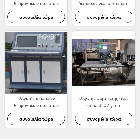
θερμαντικών σωμάτων
διαρροών νερού Sunhope
πίεσης δοκιμής, ελεγκτής
θερμοκρασίας δωματίου
διαρροών αέρα αεροστεγής
συνομιλία τώρα
συνομιλία τώρα
ελεγκτής διαρροών
ελεγκτής συμπίεσης αέρα
θερμαντικών σωμάτων
6mpa 380V για το
σειράς δοκιμής 380V 6mpa,
θερμαντικό σώμα
μηχανή δοκιμής διαρροής
συνομιλία τώρα
συνομιλία τώρα
συμπυκνωτών
αέρα