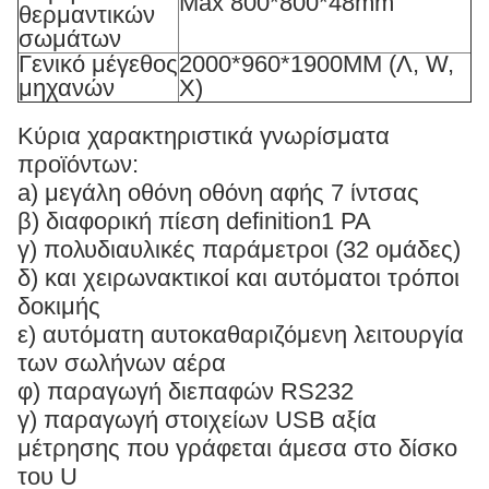
Max 800*800*48mm
θερμαντικών
σωμάτων
Γενικό μέγεθος
2000*960*1900MM (Λ, W,
μηχανών
Χ)
Κύρια χαρακτηριστικά γνωρίσματα
προϊόντων:
a) μεγάλη οθόνη οθόνη αφής 7 ίντσας
β) διαφορική πίεση definition1 PA
γ) πολυδιαυλικές παράμετροι (32 ομάδες)
δ) και χειρωνακτικοί και αυτόματοι τρόποι
δοκιμής
ε) αυτόματη αυτοκαθαριζόμενη λειτουργία
των σωλήνων αέρα
φ) παραγωγή διεπαφών RS232
γ) παραγωγή στοιχείων USB αξία
μέτρησης που γράφεται άμεσα στο δίσκο
του U