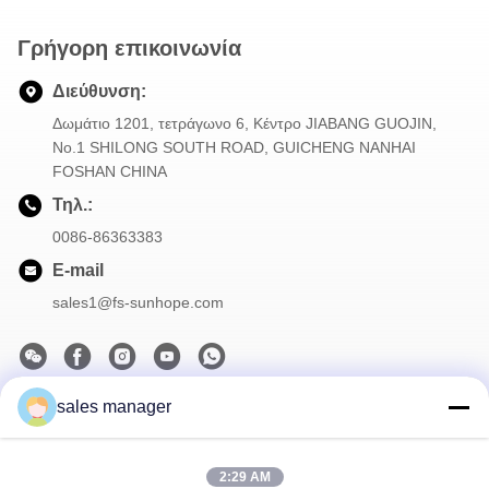
Γρήγορη επικοινωνία
Διεύθυνση:
Δωμάτιο 1201, τετράγωνο 6, Κέντρο JIABANG GUOJIN,
Νο.1 SHILONG SOUTH ROAD, GUICHENG NANHAI
FOSHAN CHINA
Τηλ.:
0086-86363383
E-mail
sales1@fs-sunhope.com
sales manager
Το Δελτίο Ενημέρωσης
Συνδρομηθείτε στο ενημερωτικό μας δελτίο για εκπτώσεις και
2:29 AM
πολλά άλλα.