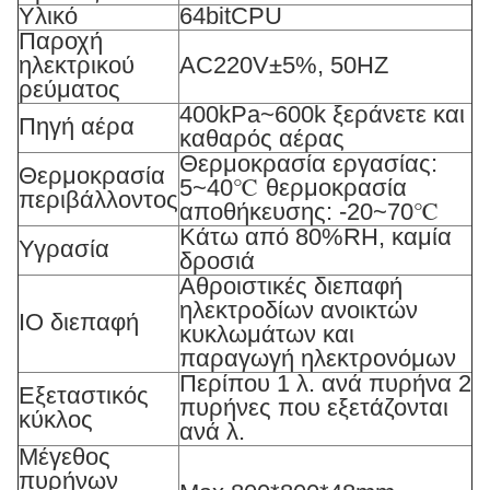
Υλικό
64bitCPU
Παροχή
ηλεκτρικού
AC220V±5%, 50HZ
ρεύματος
400kPa~600k ξεράνετε και
Πηγή αέρα
καθαρός αέρας
Θερμοκρασία εργασίας:
Θερμοκρασία
5~40℃ θερμοκρασία
περιβάλλοντος
αποθήκευσης: -20~70℃
Κάτω από 80%RH, καμία
Υγρασία
δροσιά
Αθροιστικές διεπαφή
ηλεκτροδίων ανοικτών
IO διεπαφή
κυκλωμάτων και
παραγωγή ηλεκτρονόμων
Περίπου 1 λ. ανά πυρήνα 2
Εξεταστικός
πυρήνες που εξετάζονται
κύκλος
ανά λ.
Μέγεθος
πυρήνων