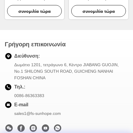
σειράς δοκιμής 380V 6mpa,
θερμαντικό σώμα
μηχανή δοκιμής διαρροής
συνομιλία τώρα
συνομιλία τώρα
συμπυκνωτών
αέρα
Γρήγορη επικοινωνία
Διεύθυνση:
Δωμάτιο 1201, τετράγωνο 6, Κέντρο JIABANG GUOJIN,
Νο.1 SHILONG SOUTH ROAD, GUICHENG NANHAI
FOSHAN CHINA
Τηλ.:
0086-86363383
E-mail
sales1@fs-sunhope.com