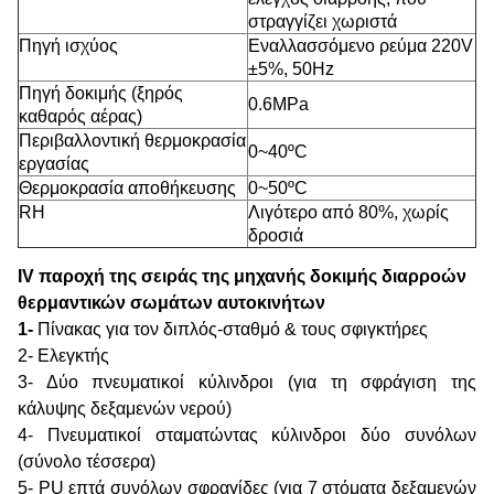
στραγγίζει χωριστά
Πηγή ισχύος
Εναλλασσόμενο ρεύμα 220V
±5%, 50Hz
Πηγή δοκιμής (ξηρός
0.6MPa
καθαρός αέρας)
Περιβαλλοντική θερμοκρασία
0~40ºC
εργασίας
Θερμοκρασία αποθήκευσης
0~50ºC
RH
Λιγότερο από 80%, χωρίς
δροσιά
IV παροχή της σειράς της μηχανής δοκιμής διαρροών
θερμαντικών σωμάτων αυτοκινήτων
1-
Πίνακας για τον διπλός-σταθμό & τους σφιγκτήρες
2- Ελεγκτής
3- Δύο πνευματικοί κύλινδροι (για τη σφράγιση της
κάλυψης δεξαμενών νερού)
4- Πνευματικοί σταματώντας κύλινδροι δύο συνόλων
(σύνολο τέσσερα)
5- PU επτά συνόλων σφραγίδες (για 7 στόματα δεξαμενών