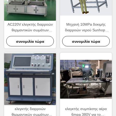
AC220V ελεγκτής διαρροών
Μηχανή 10MPa δοκιμής
θερμαντικών σωμάτων
διαρροών νερού Sunhope
πίεσης δοκιμής, ελεγκτής
θερμοκρασίας δωματίου
διαρροών αέρα αεροστεγής
συνομιλία τώρα
συνομιλία τώρα
ελεγκτής διαρροών
ελεγκτής συμπίεσης αέρα
θερμαντικών σωμάτων
6mpa 380V για το