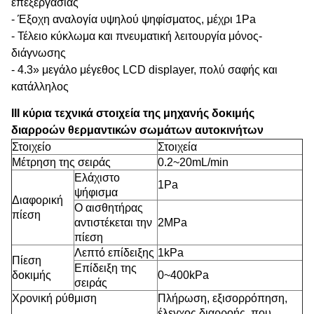
επεξεργασίας
- Έξοχη αναλογία υψηλού ψηφίσματος, μέχρι 1Pa
- Τέλειο κύκλωμα και πνευματική λειτουργία μόνος-
διάγνωσης
- 4.3» μεγάλο μέγεθος LCD displayer, πολύ σαφής και
κατάλληλος
ΙΙΙ κύρια τεχνικά στοιχεία της μηχανής δοκιμής
διαρροών θερμαντικών σωμάτων αυτοκινήτων
Στοιχείο
Στοιχεία
Μέτρηση της σειράς
0.2~20mL/min
Ελάχιστο
1Pa
ψήφισμα
Διαφορική
Ο αισθητήρας
πίεση
αντιστέκεται την
2MPa
πίεση
Λεπτό επίδειξης
1kPa
Πίεση
Επίδειξη της
δοκιμής
0~400kPa
σειράς
Χρονική ρύθμιση
Πλήρωση, εξισορρόπηση,
έλεγχος διαρροής, που