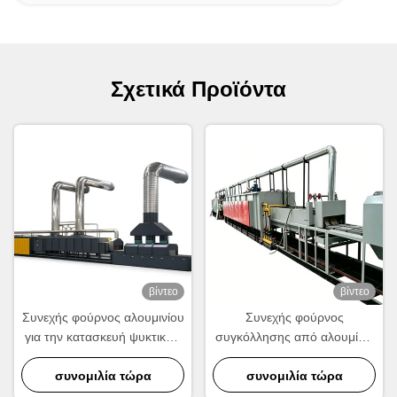
Σχετικά Προϊόντα
βίντεο
βίντεο
Συνεχής φούρνος αλουμινίου
Συνεχής φούρνος
για την κατασκευή ψυκτικών
συγκόλλησης από αλουμίνιο
και συμπυκνωτών.
για την κατασκευή ψυκτικών,
συνομιλία τώρα
συμπυκνωτών και εναλλάκτη
συνομιλία τώρα
θερμότητας