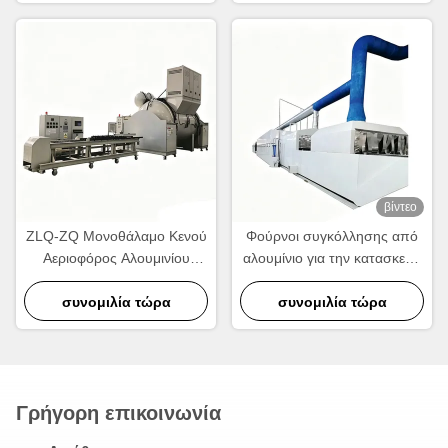
βίντεο
ZLQ-ZQ Μονοθάλαμο Κενού
Φούρνοι συγκόλλησης από
Αεριοφόρος Αλουμινίου
αλουμίνιο για την κατασκευή
Φούρνος Συσσωρεύσεως
ψυκτικών και ανταλλακτικών
Ενέργειας Γρήγορος κύκλος
συνομιλία τώρα
συνομιλία τώρα
θερμότητας
Γρήγορη επικοινωνία