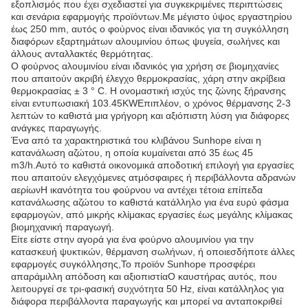
εξοπλισμός που έχει σχεδιαστεί για συγκεκριμένες περιπτώσεις
και σενάρια εφαρμογής προϊόντων.Με μέγιστο ύψος εργαστηρίου
έως 250 mm, αυτός ο φούρνος είναι ιδανικός για τη συγκόλληση
διαφόρων εξαρτημάτων αλουμινίου όπως ψυγεία, σωλήνες και
άλλους ανταλλακτές θερμότητας.
Ο φούρνος αλουμινίου είναι ιδανικός για χρήση σε βιομηχανίες
που απαιτούν ακριβή έλεγχο θερμοκρασίας, χάρη στην ακρίβεια
θερμοκρασίας ± 3 ° C. Η ονομαστική ισχύς της ζώνης ξήρανσης
είναι εντυπωσιακή 103.45KWΕπιπλέον, ο χρόνος θέρμανσης 2-3
λεπτών το καθιστά μια γρήγορη και αξιόπιστη λύση για διάφορες
ανάγκες παραγωγής.
Ένα από τα χαρακτηριστικά του κλιβάνου Sunhope είναι η
κατανάλωση αζώτου, η οποία κυμαίνεται από 35 έως 45
m3/h.Αυτό το καθιστά οικονομικά αποδοτική επιλογή για εργασίες
που απαιτούν ελεγχόμενες ατμόσφαιρες ή περιβάλλοντα αδρανών
αερίωνΗ ικανότητα του φούρνου να αντέχει τέτοια επίπεδα
κατανάλωσης αζώτου το καθιστά κατάλληλο για ένα ευρύ φάσμα
εφαρμογών, από μικρής κλίμακας εργασίες έως μεγάλης κλίμακας
βιομηχανική παραγωγή.
Είτε είστε στην αγορά για ένα φούρνο αλουμινίου για την
κατασκευή ψυκτικών, θέρμανση σωλήνων, ή οποιεσδήποτε άλλες
εφαρμογές συγκόλλησης,Το προϊόν Sunhope προσφέρει
απαράμιλλη απόδοση και αξιοπιστίαΟ καυστήρας αυτός, που
λειτουργεί σε τρι-φασική συχνότητα 50 Hz, είναι κατάλληλος για
διάφορα περιβάλλοντα παραγωγής και μπορεί να ανταποκριθεί