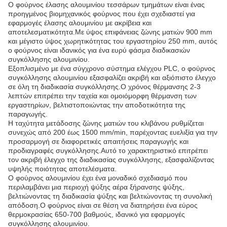
Ο φούρνος έλασης αλουμινίου τεσσάρων τμημάτων είναι ένας
προηγμένος βιομηχανικός φούρνος που έχει σχεδιαστεί για
εφαρμογές έλασης αλουμινίου με ακρίβεια και
αποτελεσματικότητα.Με ύψος επιφάνειας ζώνης ματιών 900 mm
και μέγιστο ύψος χωρητικότητας του εργαστηρίου 250 mm, αυτός
ο φούρνος είναι ιδανικός για ένα ευρύ φάσμα διαδικασιών
συγκόλλησης αλουμινίου.
Εξοπλισμένο με ένα σύγχρονο σύστημα ελέγχου PLC, ο φούρνος
συγκόλλησης αλουμινίου εξασφαλίζει ακριβή και αξιόπιστο έλεγχο
σε όλη τη διαδικασία συγκόλλησης.Ο χρόνος θέρμανσης 2-3
λεπτών επιτρέπει την ταχεία και ομοιόμορφη θέρμανση των
εργαστηρίων, βελτιστοποιώντας την αποδοτικότητα της
παραγωγής.
Η ταχύτητα μετάδοσης ζώνης ματιών του κλιβάνου ρυθμίζεται
συνεχώς από 200 έως 1500 mm/min, παρέχοντας ευελιξία για την
προσαρμογή σε διαφορετικές απαιτήσεις παραγωγής και
προδιαγραφές συγκόλλησης.Αυτό το χαρακτηριστικό επιτρέπει
τον ακριβή έλεγχο της διαδικασίας συγκόλλησης, εξασφαλίζοντας
υψηλής ποιότητας αποτελέσματα.
Ο φούρνος αλουμινίου έχει ένα μοναδικό σχεδιασμό που
περιλαμβάνει μια περιοχή ψύξης αέρα ξήρανσης ψύξης,
βελτιώνοντας τη διαδικασία ψύξης και βελτιώνοντας τη συνολική
απόδοση.Ο φούρνος είναι σε θέση να διατηρήσει ένα εύρος
θερμοκρασίας 650-700 βαθμούς, ιδανικό για εφαρμογές
συγκόλλησης αλουμινίου.