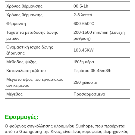
Χρόνος θέρμανσης
00,5-1h
Χρόνος θέρμανσης
2-3 λεπτά.
Θέρμανση
600-650°C
Ταχύτητα μετάδοσης ζώνης
200-1500 mm/min (Συνεχή
ματιών
ρύθμιση)
Ονομαστική ισχύς ζώνης
103.45KW
ξήρανσης
Μέθοδος ψύξης
Ψύξη αέρα
Κατανάλωση αζώτου
Περίπου 35-45m3/h
Μέγιστο ύψος του εργασιακού
250 χιλιοστά
αντικειμένου
Μέγεθος
Προσαρμοσμένο
Εφαρμογές:
Ο φούρνος συγκόλλησης αλουμινίου Sunhope, που προέρχεται
από το Guangdong της Κίνας, είναι ένας κορυφαίος βιομηχανικός