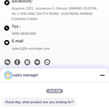
Διεύθυνση:
Δωμάτιο 1201, τετράγωνο 6, Κέντρο JIABANG GUOJIN,
Νο.1 SHILONG SOUTH ROAD, GUICHENG NANHAI
FOSHAN CHINA
Τηλ.:
0086-86363383
E-mail
sales1@fs-sunhope.com
sales manager
Το Δελτίο Ενημέρωσης
Συνδρομηθείτε στο ενημερωτικό μας δελτίο για εκπτώσεις και
πολλά άλλα.
9:16 AM
Good day, what product are you looking for?