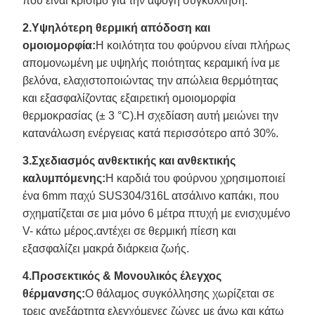
που είναι κρίσιμο για την άψογη συγκόλληση.
2.Υψηλότερη θερμική απόδοση και
ομοιομορφία:
Η κοιλότητα του φούρνου είναι πλήρως
απομονωμένη με υψηλής ποιότητας κεραμική ίνα με
βελόνα, ελαχιστοποιώντας την απώλεια θερμότητας
και εξασφαλίζοντας εξαιρετική ομοιομορφία
θερμοκρασίας (± 3 °C).Η σχεδίαση αυτή μειώνει την
κατανάλωση ενέργειας κατά περισσότερο από 30%.
3.Σχεδιασμός ανθεκτικής και ανθεκτικής
καλυμπόμενης:
Η καρδιά του φούρνου χρησιμοποιεί
ένα 6mm παχύ SUS304/316L ατσάλινο καπάκι, που
σχηματίζεται σε μια μόνο 6 μέτρα πτυχή με ενισχυμένο
V- κάτω μέρος.αντέχει σε θερμική πίεση και
εξασφαλίζει μακρά διάρκεια ζωής.
4.Προσεκτικός & Μονουλικός έλεγχος
θέρμανσης:
Ο θάλαμος συγκόλλησης χωρίζεται σε
τρεις ανεξάρτητα ελεγχόμενες ζώνες με άνω και κάτω