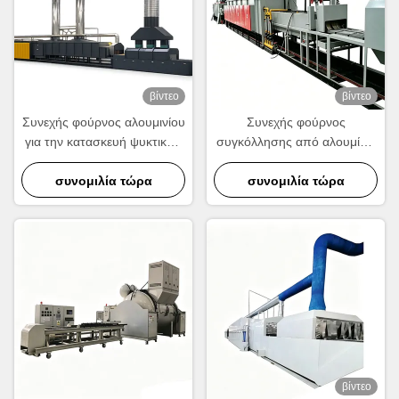
βίντεο
βίντεο
Συνεχής φούρνος αλουμινίου
Συνεχής φούρνος
για την κατασκευή ψυκτικών
συγκόλλησης από αλουμίνιο
και συμπυκνωτών.
για την κατασκευή ψυκτικών,
συνομιλία τώρα
συμπυκνωτών και εναλλάκτη
συνομιλία τώρα
θερμότητας
βίντεο