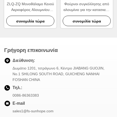
ZLQ-ZQ Μονοθάλαμο Κενού
Φούρνοι συγκόλλησης από
Αεριοφόρος Αλουμινίου
αλουμίνιο για την κατασκευή
Φούρνος Συσσωρεύσεως
ψυκτικών και ανταλλακτικών
Ενέργειας Γρήγορος κύκλος
συνομιλία τώρα
συνομιλία τώρα
θερμότητας
Γρήγορη επικοινωνία
Διεύθυνση:
Δωμάτιο 1201, τετράγωνο 6, Κέντρο JIABANG GUOJIN,
Νο.1 SHILONG SOUTH ROAD, GUICHENG NANHAI
FOSHAN CHINA
Τηλ.:
0086-86363383
E-mail
sales1@fs-sunhope.com