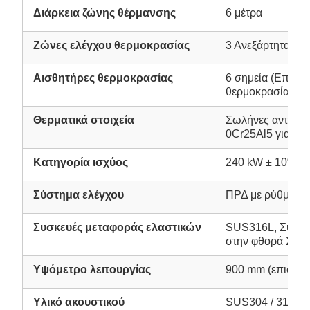
Διάρκεια ζώνης θέρμανσης
6 μέτρα
Ζώνες ελέγχου θερμοκρασίας
3 Ανεξάρτητα τμ
Αισθητήρες θερμοκρασίας
6 σημεία (Επάνω
θερμοκρασία φο
Θερματικά στοιχεία
Σωλήνες αντίστασ
0Cr25Al5 για ζώ
Κατηγορία ισχύος
240 kW ± 10%
Σύστημα ελέγχου
ΠΡΔ με ρύθμιση 
Συσκευές μεταφοράς ελαστικών
SUS316L, Σύρμα
στην φθορά Σύρ
Υψόμετρο λειτουργίας
900 mm (επιφάνει
Υλικό ακουστικού
SUS304 / 316L α