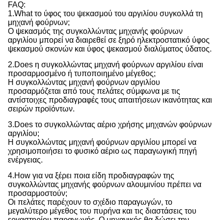
FAQ:
1.What το ύφος του ψεκασμού του αργιλίου συγκολλά τη
μηχανή φούρνων;
Ο ψεκασμός της συγκολλώντας μηχανής φούρνων
αργιλίου μπορεί να διαιρεθεί σε ξηρό ηλεκτροστατικό ύφος
ψεκασμού σκονών και ύφος ψεκασμού διαλύματος ύδατος.
2.Does η συγκολλώντας μηχανή φούρνων αργιλίου είναι
προσαρμοσμένο ή τυποποιημένο μέγεθος;
Η συγκολλώντας μηχανή φούρνων αργιλίου
προσαρμόζεται από τους πελάτες σύμφωνα με τις
αντίστοιχες προδιαγραφές τους απαιτήσεων ικανότητας και
σειρών προϊόντων.
3.Does το συγκολλώντας αέριο χρήσης μηχανών φούρνων
αργιλίου;
Η συγκολλώντας μηχανή φούρνων αργιλίου μπορεί να
χρησιμοποιήσει το φυσικό αέριο ως παραγωγική πηγή
ενέργειας.
4.How για να ξέρει ποια είδη προδιαγραφών της
συγκολλώντας μηχανής φούρνων αλουμινίου πρέπει να
προσαρμοστούν;
Οι πελάτες παρέχουν το σχέδιο παραγωγών, το
μεγαλύτερο μέγεθος του πυρήνα και τις διαστάσεις του
εργαστηρίου παραγωγής. Ο μηχανικός θα δώσει την