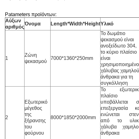
Patameters προϊόντων:
Αύξων
Όνομα
Length*Width*Height
Υλικό
αριθμός
Το δωμάτιο
ψεκασμού είναι
ανοξείδωτο 304,
το κύριο πλαίσιο
Ζώνη
1
7000*1360*250mm
είναι
ψεκασμού
χρησιμοποιημένο
χάλυβας χαμηλο
άνθρακα για τη
συγκόλληση
Το εξωτερικ
πλαίσιο
Εξωτερικό
υποβάλλεται σ
μέγεθος
επεξεργασία κα
της
ενώνεται στεν
2
8000*1850*2000mm
ξήρανσης
από το υλικ
του
χάλυβα χαμηλο
φούρνου
άνθρακα