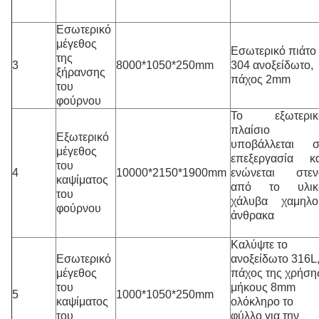
Εσωτερικό
μέγεθος
Εσωτερικό πιάτο
της
3
8000*1050*250mm
304 ανοξείδωτο,
ξήρανσης
πάχος 2mm
του
φούρνου
Το εξωτερικ
πλαίσιο
Εξωτερικό
υποβάλλεται σ
μέγεθος
επεξεργασία κα
του
4
10000*2150*1900mm
ενώνεται στεν
καψίματος
από το υλικ
του
χάλυβα χαμηλο
φούρνου
άνθρακα
Καλύψτε το
Εσωτερικό
ανοξείδωτο 316L
μέγεθος
πάχος της χρήση
του
μήκους 8mm
5
1000*1050*250mm
καψίματος
ολόκληρο το
του
φύλλο για την