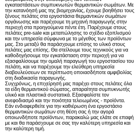
εγκαταστάσεων συμπυκνωτών θερμαντικών σωμάτων. Με
την κατανόησή μας της βιομηχανίας, έχουμε βοηθήσει τους
ξένους πελάτες στα εργοστάσια θερμαντικών σωμάτων
οργάνωσης και παρέχουμε τη μηχανή παραγωγής στην
περιοχή στα προηγούμενα πέντε έτη. Παρέχουμε στους
πελάτες pre-sale και μεταπώλησης το σχέδιο εξοπλισμού
και την υπηρεσία σύμφωνα με το μέγεθος των προϊόντων
μας. Στο μεταξύ θα παράσχουμε επίσης το υλικό στους
πελάτες μας επίσης. Θα στείλουμε τους τεχνικούς για να
καθοδηγήσουμε την εγκατάσταση στην περιοχή για να
εξασφαλίσουμε την ομαλή παραγωγή του εργοστασίου του
πελάτη, και να παρέχουμε την ελεύθερη υπηρεσία
διαβουλεύσεων σε περίπτωση οποιασδήποτε αμφιβολίας
στη διαδικασία παραγωγής.
Συγχρόνως, η επιχείρησή μας παρέχει στους πελάτες όλα
τα είδη θερμαντικού σώματος, απαραίτητα συμπυκνωτής
υλικό και πλαστικά συστατικά. Εξασφαλίστε τον
ανεφοδιασμό και την ποιότητα τελειωμένος - προϊόντα.
Εάν ενδιαφερθείτε για την καθιέρωση ένα εργοστάσιο
θερμαντικών σωμάτων στη θέση σας ή την αγορά
οποιωνδήποτε προϊόντων, παρακαλώ μας ελάτε σε επαφή
με και θα παράσχουμε σε σας την καλύτερη υπηρεσία και
την καλύτερη τιμή.