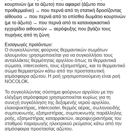
κουρτινών (με το άζωτο) που αφαιρεί (άζωτο που
προθερμαίνει) → που περνά από τη στατική δροσίζοντας
αίθουσα → που περνά από το οπίσθιο δωμάτιο κουρτινών
(με το άζωτο) → που περνά από το καταναγκαστικό
εγχειρίδιο αιθουσών → αερόψυξης που βγάζει τους
πυρήνες από τη ζώνη
Εισαγωγές προϊόντων:
Ο συγκολλώντας φούρνος θερμαντικών σωμάτων
αλουμινίου χρησιμοποιείται για να συγκολλήσει τους
ανταλλάκτες θερμότητας αργιλίου όπως τα θερμαντικά
σώματα, intercoolers, τους εξατμιστήρες, και το θερμαντικό
σώμα θερμαστρών κάτω από την προστατευτική
ατμόσφαιρα αζώτου. Η ροή χρησιμοποιούμενη είναι ροή
NOCOLOK.
Το συγκολλώντας σύστημα φούρνων αργιλίου με την
ελέγξιμη ατμόσφαιρα χρησιμοποιείται κυρίως για τη
συνεχή συγκόλληση της δεξαμενής νερού αργιλίου,
ελαιοψυκτήρας, intercooler, θερμός αέρας, σωληνοειδής
συμπυκνωτής, εξατμιστήρας, συμπυκνωτής παράλληλης
ροής, εξατμιστήρας καταρρακτών, αεροψυχραντήρας του
σταθμού παραγωγής ηλεκτρικού ρεύματος κάτω από την
ατμόσφαιρα προστασίας αζώτου.