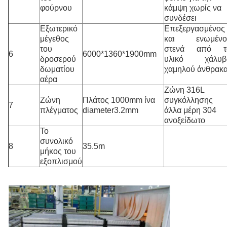
φούρνου
κάμψη χωρίς να
συνδέσει
Εξωτερικό
Επεξεργασμένος
μέγεθος
και ενωμένο
του
στενά από τ
6
6000*1360*1900mm
δροσερού
υλικό χάλυβ
δωματίου
χαμηλού άνθρακ
αέρα
Ζώνη 316L
Ζώνη
Πλάτος 1000mm ίνα
συγκόλλησης
7
πλέγματος
diameter3.2mm
άλλα μέρη 304
ανοξείδωτο
Το
συνολικό
8
35.5m
μήκος του
εξοπλισμού