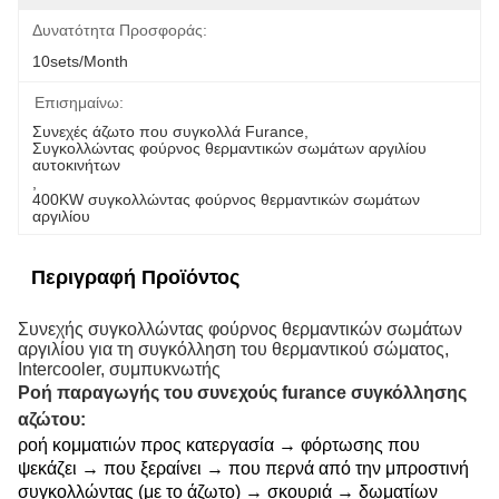
Δυνατότητα Προσφοράς:
10sets/month
Επισημαίνω:
Συνεχές άζωτο που συγκολλά Furance
, 
Συγκολλώντας φούρνος θερμαντικών σωμάτων αργιλίου 
αυτοκινήτων
, 
400KW συγκολλώντας φούρνος θερμαντικών σωμάτων 
αργιλίου
Περιγραφή Προϊόντος
Συνεχής συγκολλώντας φούρνος θερμαντικών σωμάτων
αργιλίου για τη συγκόλληση του θερμαντικού σώματος,
Intercooler, συμπυκνωτής
Ροή παραγωγής του συνεχούς furance συγκόλλησης
αζώτου:
ροή κομματιών προς κατεργασία → φόρτωσης που
ψεκάζει → που ξεραίνει → που περνά από την μπροστινή
συγκολλώντας (με το άζωτο) → σκουριά → δωματίων