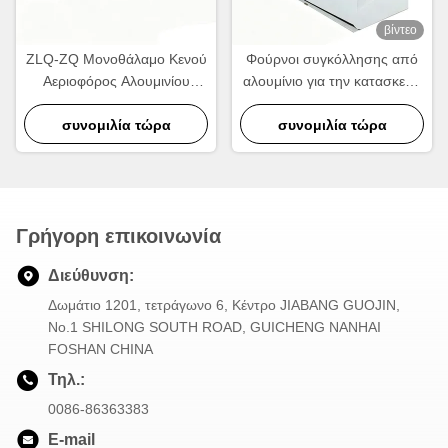
βίντεο
ZLQ-ZQ Μονοθάλαμο Κενού
Φούρνοι συγκόλλησης από
Αεριοφόρος Αλουμινίου
αλουμίνιο για την κατασκευή
Φούρνος Συσσωρεύσεως
ψυκτικών και ανταλλακτικών
Ενέργειας Γρήγορος κύκλος
συνομιλία τώρα
συνομιλία τώρα
θερμότητας
Γρήγορη επικοινωνία
Διεύθυνση:
Δωμάτιο 1201, τετράγωνο 6, Κέντρο JIABANG GUOJIN,
Νο.1 SHILONG SOUTH ROAD, GUICHENG NANHAI
FOSHAN CHINA
Τηλ.:
0086-86363383
E-mail