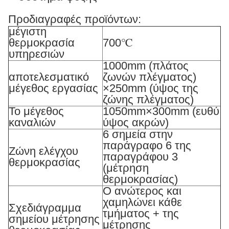
Προδιαγραφές προϊόντων:
μέγιστη
θερμοκρασία
700℃
υπηρεσιών
1000mm (πλάτος
αποτελεσματικό
ζωνών πλέγματος)
μέγεθος εργασίας
×250mm (ύψος της
ζώνης πλέγματος)
Το μέγεθος
1050mm×300mm (ευθύ
καναλιών
ύψος ακρών)
6 σημεία στην
παράγραφο 6 της
Ζώνη ελέγχου
παραγράφου 3
θερμοκρασίας
(μέτρηση
θερμοκρασίας)
Ο ανώτερος και
χαμηλώνει κάθε
Σχεδιάγραμμα
τμήματος + της
σημείου μέτρησης
μέτρησης