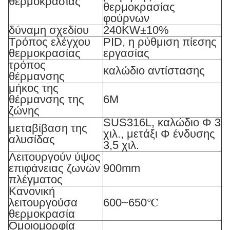
θερμοκρασίας
θερμοκρασίας
φούρνων
δύναμη σχεδίου
240KW±10%
Τρόπος ελέγχου
PID, η ρύθμιση πίεσης
θερμοκρασίας
εργασίας
τρόπος
καλώδιο αντίστασης
θέρμανσης
μήκος της
θέρμανσης της
6M
ζώνης
SUS316L, καλώδιο Φ 3
μεταβίβαση της
χιλ., μετάξι Φ ένδυσης
αλυσίδας
3,5 χιλ.
Λειτουργούν ύψος
επιφάνειας ζωνών
900mm
πλέγματος
Κανονική
λειτουργούσα
600~650℃
θερμοκρασία
Ομοιομορφία