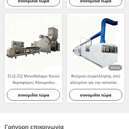
συνομιλία τώρα
συμπυκνωτών και εναλλάκτη
συνομιλία τώρα
θερμότητας
βίντεο
ZLQ-ZQ Μονοθάλαμο Κενού
Φούρνοι συγκόλλησης από
Αεριοφόρος Αλουμινίου
αλουμίνιο για την κατασκευή
Φούρνος Συσσωρεύσεως
ψυκτικών και ανταλλακτικών
Ενέργειας Γρήγορος κύκλος
συνομιλία τώρα
συνομιλία τώρα
θερμότητας
Γρήγορη επικοινωνία