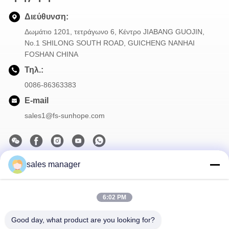
Διεύθυνση:
Δωμάτιο 1201, τετράγωνο 6, Κέντρο JIABANG GUOJIN,
Νο.1 SHILONG SOUTH ROAD, GUICHENG NANHAI
FOSHAN CHINA
Τηλ.:
0086-86363383
E-mail
sales1@fs-sunhope.com
sales manager
Το Δελτίο Ενημέρωσης
Συνδρομηθείτε στο ενημερωτικό μας δελτίο για εκπτώσεις και
πολλά άλλα.
6:02 PM
Good day, what product are you looking for?