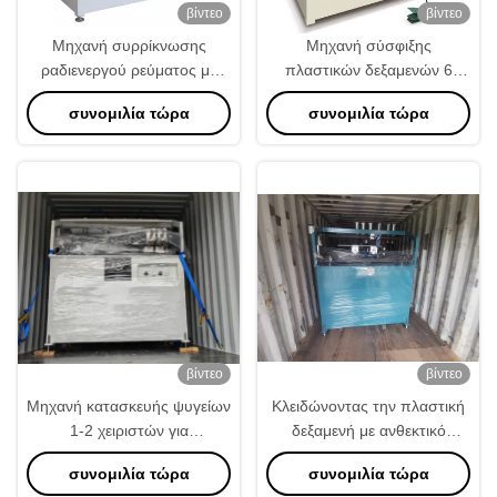
βίντεο
βίντεο
Μηχανή συρρίκνωσης
Μηχανή σύσφιξης
ραδιενεργού ρεύματος με
πλαστικών δεξαμενών 6
πλήρη αυτόματο έλεγχο από
κυλίνδρων με πνευματικό
συνομιλία τώρα
συνομιλία τώρα
ελεγκτή
έλεγχο για ισχυρές και
ανθεκτικές αρθρώσεις
βίντεο
βίντεο
Μηχανή κατασκευής ψυγείων
Κλειδώνοντας την πλαστική
1-2 χειριστών για
δεξαμενή με ανθεκτικό
συγκόλληση πλαστικών
ψυγείο Κλειδώνοντας
συνομιλία τώρα
συνομιλία τώρα
δοχείων και εκσυγχρονισμένη
Μηχανή 1800 * 1600 *