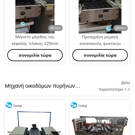
βίντεο
βίντεο
Μέγιστο μέγεθος της
Προηγμένη μηχανή
κεφαλής πλάκας 120mm
κατασκευής ψυκτικών
πλαστικό τανκ Clinching
900*900*56mm Μέγεθος
συνομιλία τώρα
συνομιλία τώρα
Machine 800-1300KG για
πυρήνα Πνευματικό σύστημα
την κατασκευή βαρέων
ελέγχου 1-2 χειριστές
δεξαμενών
Δείτε
Μηχανή οικοδόμων πυρήνων
περισσότερα > >
θερμαντικών σωμάτων