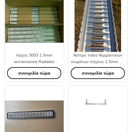
πάχος 3003 1.5mm
Άσπρο πιάτο θερμαντικών
αυτοκινητική Radaitor
σωμάτων πάχους 1.5mm για
επιγραφών αργιλίου
τον αυτόματο πυρήνα
συνομιλία τώρα
συνομιλία τώρα
δεξαμενή PlateFor
Corolla 86 θερμαντικών
σωμάτων