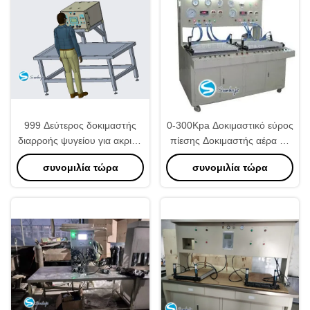
999 Δεύτερος δοκιμαστής
0-300Kpa Δοκιμαστικό εύρος
διαρροής ψυγείου για ακριβή
πίεσης Δοκιμαστής αέρα με
ανίχνευση διαρροής 0,1KPa
παροχή ρεύματος 220AV για
συνομιλία τώρα
συνομιλία τώρα
Ελάχιστο ανιχνεύσιμο
αξιόπιστη δοκιμή
ποσοστό