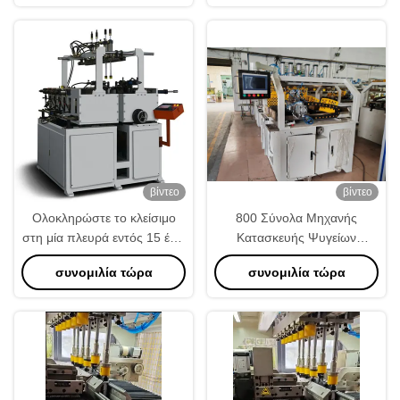
παραγωγή
1800mm
βίντεο
βίντεο
Ολοκληρώστε το κλείσιμο
800 Σύνολα Μηχανής
στη μία πλευρά εντός 15 έως
Κατασκευής Ψυγείων
25 δευτερολέπτων Μηχανή
Χωρητικότητας Δεξαμενών
συνομιλία τώρα
συνομιλία τώρα
κατασκευής καλοριφέρ με 6
για 1-2 Χειριστές
κυλίνδρους
Προηγμένος Σχεδιασμός
Προγράμματος