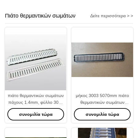
Πιάτο θερμαντικών σωμάτων
Δείτε περισσότερα > >
πιάτο θερμαντικών σωμάτων
μήκος 3003 5070mm πιάτο
πάχους 1.4mm, φύλλο 3003
θερμαντικών σωμάτων
αλουμινίου για τη Cummins
βαθμού, πιάτο εξόδου
συνομιλία τώρα
συνομιλία τώρα
Caterpillar
θερμαντικών σωμάτων
διευθετήσιμο