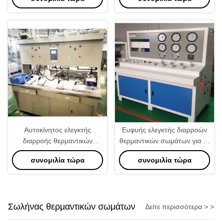
των αυτοκινητικών
αέρα θερμαντικών σωμάτων
θερμαντικών σωμάτων
Αυτοκίνητος ελεγκτής
Ευφυής ελεγκτής διαρροών
διαρροής θερμαντικών
θερμαντικών σωμάτων για τη
σωμάτων για τη δοκιμή της
διαφορική πίεση AC220V
συνομιλία τώρα
συνομιλία τώρα
συμπίεσης αέρα των
10MPa
δεξαμενών θερμαντικών
σωμάτων αυτοκινήτων
Σωλήνας θερμαντικών σωμάτων
Δείτε περισσότερα > >