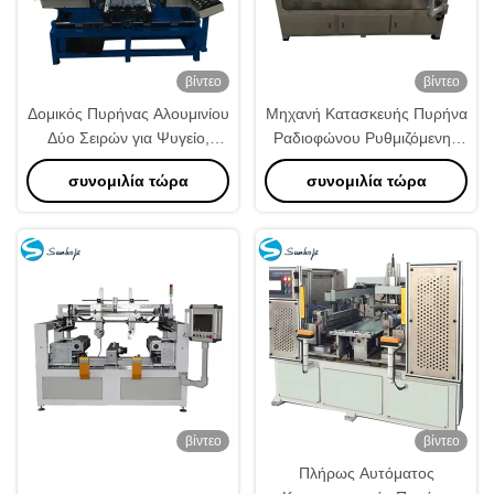
βίντεο
βίντεο
Δομικός Πυρήνας Αλουμινίου
Μηχανή Κατασκευής Πυρήνα
Δύο Σειρών για Ψυγείο,
Ραδιοφώνου Ρυθμιζόμενης
Ρυθμιζόμενη Ταχύτητα
Συχνότητας για 6-8
συνομιλία τώρα
συνομιλία τώρα
Λειτουργίας 6-8 Κυλίνδρων
Κυλίνδρους
βίντεο
βίντεο
Πλήρως Αυτόματος