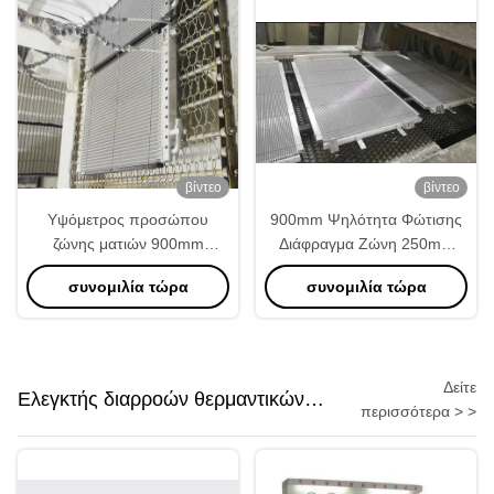
έως 250 mm
βίντεο
βίντεο
Υψόμετρος προσώπου
900mm Ψηλότητα Φώτισης
ζώνης ματιών 900mm
Διάφραγμα Ζώνη 250mm
Αλουμινίου Φούρνος
Μέγιστο ύψος Αλουμίνιο
συνομιλία τώρα
συνομιλία τώρα
συγκόλλησης Ραδιενεργός
Ραδιοποιητή Φούρνο
σωλήνας Θέρμανση
συγκόλλησης με 35 ̇ 45m 3 /
κατανάλωση αζώτου Τρίτη
H κατανάλωση αζώτου
φάση 50HZ
Δείτε
Ελεγκτής διαρροών θερμαντικών
περισσότερα > >
σωμάτων