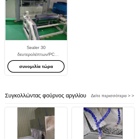
Sealer 30
δευτερολέπτων/PC
βιομηχανική μηχανή κενής
συνομιλία τώρα
συσκευασίας διευθετήσιμη
Συγκολλώντας φούρνος αργιλίου
Δείτε περισσότερα > >