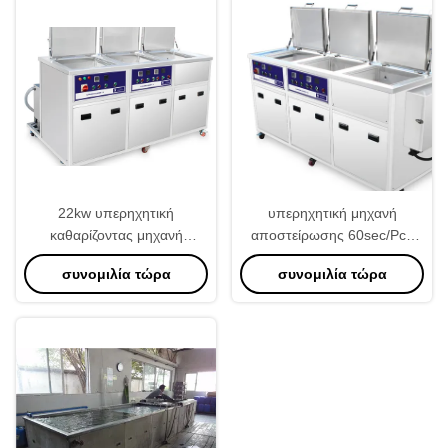
22kw υπερηχητική
υπερηχητική μηχανή
καθαρίζοντας μηχανή
αποστείρωσης 60sec/Pcs
λουτρών αυλακώσεων,
220V για τις βιομηχανίες
συνομιλία τώρα
συνομιλία τώρα
υπερηχητικό σύντομο
πλύσιμο μηχανών 220V
50Hz λουτρών