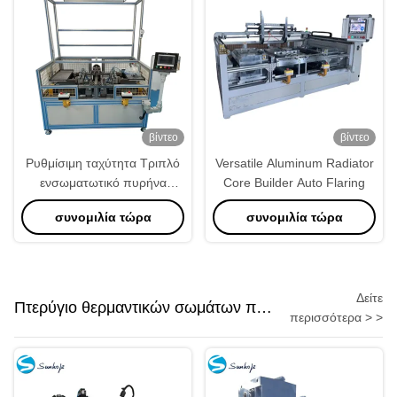
βίντεο
βίντεο
Ρυθμίσιμη ταχύτητα Τριπλό
Versatile Aluminum Radiator
ενσωματωτικό πυρήνα
Core Builder Auto Flaring
κατασκευαστή μηχανή
συνομιλία τώρα
συνομιλία τώρα
Δείτε
Πτερύγιο θερμαντικών σωμάτων που
περισσότερα > >
διαμορφώνει τη μηχανή