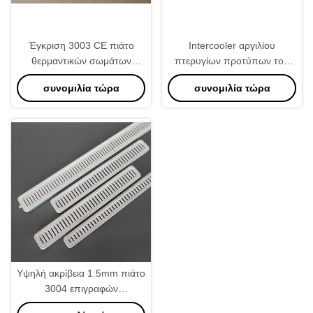
Έγκριση 3003 CE πιάτο
Intercooler αργιλίου
θερμαντικών σωμάτων
πτερυγίων προτύπων του
αργιλίου, άσπρο χρώμα
ISO πυρήνας υψηλός -
συνομιλία τώρα
συνομιλία τώρα
ανταλλακτικών θερμαντικών
ποιότητα
σωμάτων
Υψηλή ακρίβεια 1.5mm πιάτο
3004 επιγραφών
θερμαντικών σωμάτων