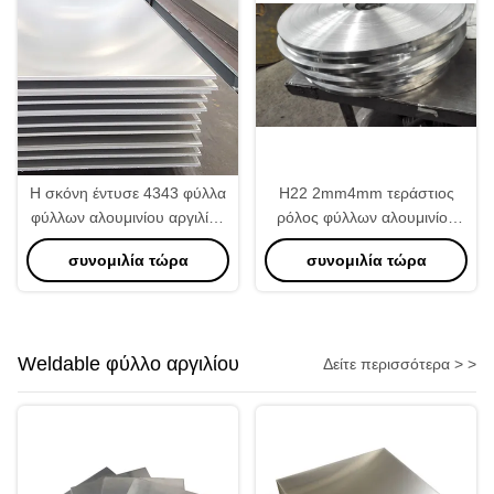
Η σκόνη έντυσε 4343 φύλλα
H22 2mm4mm τεράστιος
φύλλων αλουμινίου αργιλίου
ρόλος φύλλων αλουμινίου
για το πτερύγιο θερμαντικών
αλουμινίου πάχους
συνομιλία τώρα
συνομιλία τώρα
σωμάτων
διευθετήσιμος βαρέων
καθηκόντων
Weldable φύλλο αργιλίου
Δείτε περισσότερα > >