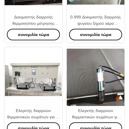
Δοκιμαστής διαρροής
0-999 Δοκιμαστής διαρροής
θερμοκηπίου μέτρησης
ψυγείου ξηρού αέρα
πίεσης με ανάλυση 0,1 Kpa
δεύτερης θέσης για
συνομιλία τώρα
συνομιλία τώρα
μακροχρόνια απόδοση
Ελεγκτής διαρροών
Ελεγκτής διαρροών
θερμαντικών σωμάτων για τη
θερμαντικών σωμάτων για
δοκιμή της συμπίεσης αέρα
την αυτοκινητική συμπίεση
συνομιλία τώρα
συνομιλία τώρα