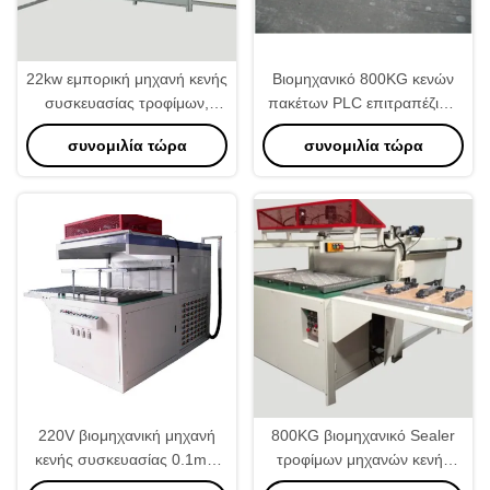
22kw εμπορική μηχανή κενής
Βιομηχανικό 800KG κενών
συσκευασίας τροφίμων,
πακέτων PLC επιτραπέζιων
βιομηχανική κενή Sealer
κορυφών βάρος μηχανών
συνομιλία τώρα
συνομιλία τώρα
40secs/Pc ταχύτητα
220V βιομηχανική μηχανή
800KG βιομηχανικό Sealer
κενής συσκευασίας 0.1mm
τροφίμων μηχανών κενής
πάχος ταινιών
συσκευασίας απόδειξης