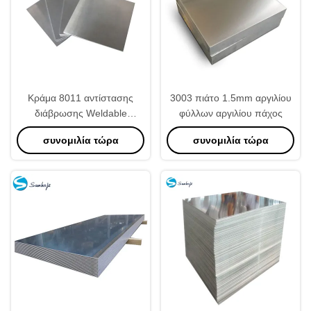
Κράμα 8011 αντίστασης
3003 πιάτο 1.5mm αργιλίου
διάβρωσης Weldable
φύλλων αργιλίου πάχος
τετραγωνική μορφή φύλλων
συνομιλία τώρα
συνομιλία τώρα
αργιλίου