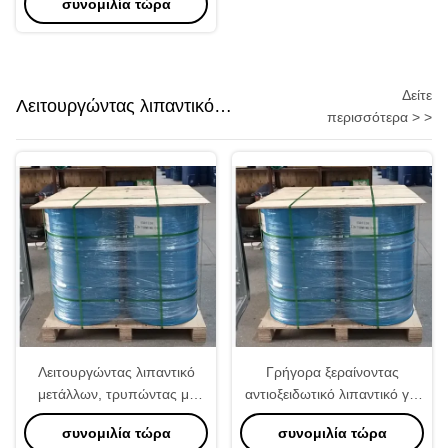
συνομιλία τώρα
πάχους
Δείτε
Λειτουργώντας λιπαντικό
περισσότερα > >
μετάλλων
Λειτουργώντας λιπαντικό
Γρήγορα ξεραίνοντας
μετάλλων, τρυπώντας με
αντιοξειδωτικό λιπαντικό για
τρυπάνι λιπαντικό για το
τα πτερύγια αργιλίου
συνομιλία τώρα
συνομιλία τώρα
χάλυβα βιομηχανικό