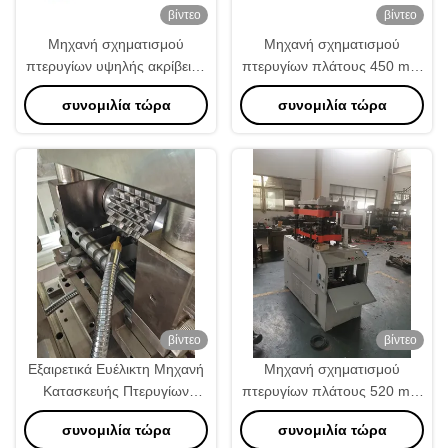
βίντεο
βίντεο
Μηχανή σχηματισμού
Μηχανή σχηματισμού
πτερυγίων υψηλής ακρίβειας
πτερυγίων πλάτους 450 mm
2500W
με αυτόματη τροχιά και
συνομιλία τώρα
συνομιλία τώρα
μηχάνημα κοπής σερβο
βίντεο
βίντεο
Εξαιρετικά Ευέλικτη Μηχανή
Μηχανή σχηματισμού
Κατασκευής Πτερυγίων
πτερυγίων πλάτους 520 mm
Αλουμινίου Ψυγείου
Μηχανή κατασκευής
συνομιλία τώρα
συνομιλία τώρα
Αυτοκινήτου για Πάχος
πτερυγίων