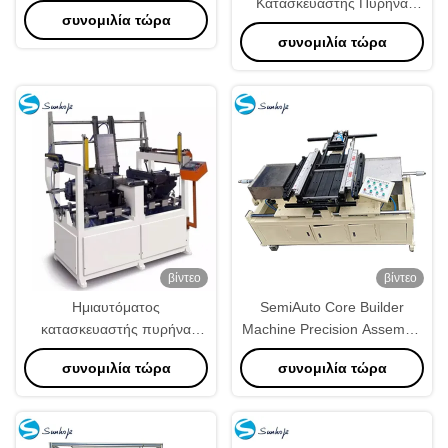
Κατασκευαστής Πυρήνα
συνομιλία τώρα
Ψυγείου, Προσαρμόσιμος,
συνομιλία τώρα
Ευέλικτος για
Αποτελεσματική Παραγωγή
βίντεο
βίντεο
Ημιαυτόματος
SemiAuto Core Builder
κατασκευαστής πυρήνα
Machine Precision Assembly
ψυκτικού 800 mm μέγιστο
Effortless Operation
συνομιλία τώρα
συνομιλία τώρα
μέγεθος πυρήνα