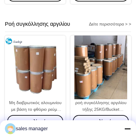
Ροή συγκόλλησης αργιλίου
Δείτε περισσότερα > >
Μη διαβρωτικός αλουμινίου
ροή συγκόλλησης αργιλίου
με βάση το φθόριο ρεύμα
τήξης 25KG/Bucket
συγκόλλησης 25kg/βάζο
525degree για τη
συνομιλία τώρα
συνομιλία τώρα
525°C
συγκόλληση της μηχανής
sales manager