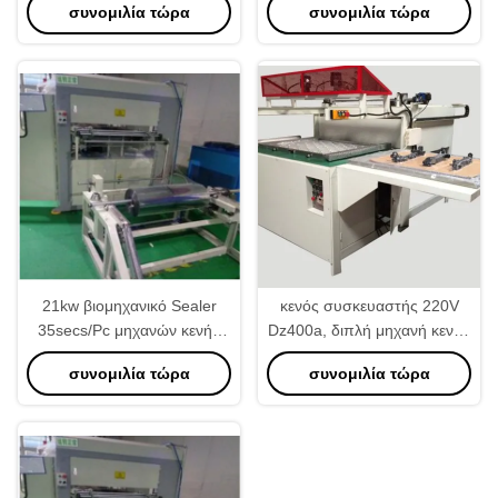
συνομιλία τώρα
συνομιλία τώρα
σκόνης
21kw βιομηχανικό Sealer
κενός συσκευαστής 220V
35secs/Pc μηχανών κενής
Dz400a, διπλή μηχανή κενής
συσκευασίας διευθετήσιμο
συσκευασίας αιθουσών
συνομιλία τώρα
συνομιλία τώρα
800KG