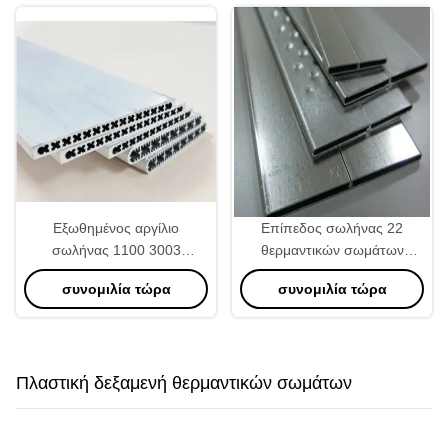
Εξωθημένος αργίλιο
Επίπεδος σωλήνας 22
σωλήνας 1100 3003
θερμαντικών σωμάτων
καναλιών μικροϋπολογιστών
αργιλίου φωτεινότητας
συνομιλία τώρα
συνομιλία τώρα
για τον αεροψυχραντήρα
μορφής υψηλός * 2.0mm
δαπανών συμπυκνωτών
αυτοκινήτων
Πλαστική δεξαμενή θερμαντικών σωμάτων