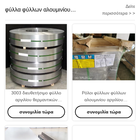
Δείτε
φύλλα φύλλων αλουμινίου
περισσότερα > >
αργιλίου
3003 διευθετήσιμο φύλλο
Ρόλοι φύλλων φύλλων
αργιλίου θερμαντικών
αλουμινίου αργιλίου
σωμάτων βαθμού που
θερμαντικών σωμάτων του
συνομιλία τώρα
συνομιλία τώρα
συσκευάζει 1700mm OD.
φύλλου αλουμινίου 2400mm
πλάτος