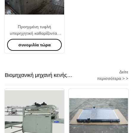
Προηγμένη τυφλή
υπερηχητική καθαρίζοντας
μηχανή 28KHZ θερμαντικών
συνομιλία τώρα
σωμάτων
Δείτε
Βιομηχανική μηχανή κενής
περισσότερα > >
συσκευασίας