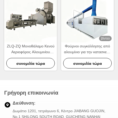
βίντεο
ZLQ-ZQ Μονοθάλαμο Κενού
Φούρνοι συγκόλλησης από
Αεριοφόρος Αλουμινίου
αλουμίνιο για την κατασκευή
Φούρνος Συσσωρεύσεως
ψυκτικών και ανταλλακτικών
Ενέργειας Γρήγορος κύκλος
συνομιλία τώρα
συνομιλία τώρα
θερμότητας
Γρήγορη επικοινωνία
Διεύθυνση:
Δωμάτιο 1201, τετράγωνο 6, Κέντρο JIABANG GUOJIN,
Νο.1 SHILONG SOUTH ROAD, GUICHENG NANHAI