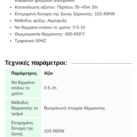
Radiantor φούρνων αλουμινίου
Κατανάλωση αζώτου: Περίπου 35~45m 3/h
Εκτιμημένη δύναμη της ζώνης ξήρανσης: 103.45KW
Μέθοδος ψύξης: Αερόψυξη
Να θερμάνει επάνω το χρόνο: 0.5-1h
Θερμοκρασία θέρμανσης: 600-650℃
Τριφασικό 50HZ
Τεχνικές παράμετροι:
Παράμετρος
Αξία
Να θερμάνει
επάνω το
0.5-1h
χρόνο
Μέθοδος
θέρμανσης το
Βυσματωτό στοιχείο θέρμανσης
τμήμα
Εκτιμημένη
δύναμη της
103.45KW
ζώνης