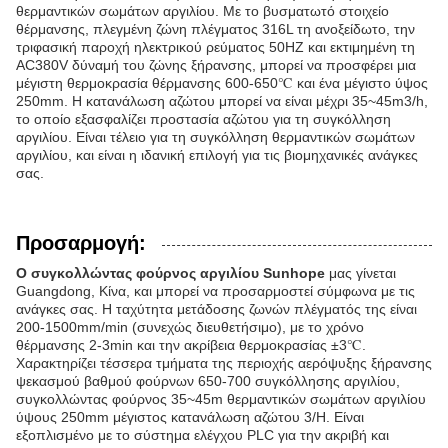
θερμαντικών σωμάτων αργιλίου. Με το βυσματωτό στοιχείο
θέρμανσης, πλεγμένη ζώνη πλέγματος 316L τη ανοξείδωτο, την
τριφασική παροχή ηλεκτρικού ρεύματος 50HZ και εκτιμημένη τη
AC380V δύναμή του ζώνης ξήρανσης, μπορεί να προσφέρει μια
μέγιστη θερμοκρασία θέρμανσης 600-650℃ και ένα μέγιστο ύψος
250mm. Η κατανάλωση αζώτου μπορεί να είναι μέχρι 35~45m3/h,
το οποίο εξασφαλίζει προστασία αζώτου για τη συγκόλληση
αργιλίου. Είναι τέλειο για τη συγκόλληση θερμαντικών σωμάτων
αργιλίου, και είναι η ιδανική επιλογή για τις βιομηχανικές ανάγκες
σας.
Προσαρμογή:
Ο συγκολλώντας φούρνος αργιλίου Sunhope
μας γίνεται
Guangdong, Κίνα, και μπορεί να προσαρμοστεί σύμφωνα με τις
ανάγκες σας. Η ταχύτητα μετάδοσης ζωνών πλέγματός της είναι
200-1500mm/min (συνεχώς διευθετήσιμο), με το χρόνο
θέρμανσης 2-3min και την ακρίβεια θερμοκρασίας ±3℃.
Χαρακτηρίζει τέσσερα τμήματα της περιοχής αερόψυξης ξήρανσης
ψεκασμού βαθμού φούρνων 650-700 συγκόλλησης αργιλίου,
συγκολλώντας φούρνος 35~45m θερμαντικών σωμάτων αργιλίου
ύψους 250mm μέγιστος κατανάλωση αζώτου 3/H. Είναι
εξοπλισμένο με το σύστημα ελέγχου PLC για την ακριβή και