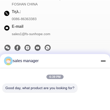
FOSHAN CHINA
Τηλ.:
0086-86363383
E-mail
sales1@fs-sunhope.com
sales manager
Το Δελτίο Ενημέρωσης
Συνδρομηθείτε στο ενημερωτικό μας δελτίο για εκπτώσεις και
πολλά άλλα.
6:39 PM
Good day, what product are you looking for?