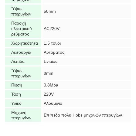
Ύψος
58mm
πτερυγίων
Παροχή
ηλεκτρικού
AC220V
ρεύματος
Χωρητικότητα
1,5 τόνοι
Λειτουργία
Αυτόματος
Λεπίδα
Ενιαίος
Ύψος
8mm
πτερυγίων
Πίεση
0.8Mpa
Τάση
220V
Υλικό
Αλουμίνιο
Μηχανή
Επίπεδα πολυ Hobs μηχανών πτερυγίων
πτερυγίων