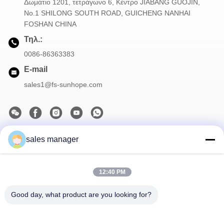
Δωμάτιο 1201, τετράγωνο 6, Κέντρο JIABANG GUOJIN,
Νο.1 SHILONG SOUTH ROAD, GUICHENG NANHAI
FOSHAN CHINA
Τηλ.:
0086-86363383
E-mail
sales1@fs-sunhope.com
sales manager
Το Δελτίο Ενημέρωσης
Συνδρομηθείτε στο ενημερωτικό μας δελτίο για εκπτώσεις και
πολλά άλλα.
12:40 PM
Good day, what product are you looking for?