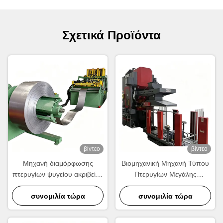
Σχετικά Προϊόντα
βίντεο
βίντεο
Μηχανή διαμόρφωσης
Βιομηχανική Μηχανή Τύπου
πτερυγίων ψυγείου ακριβείας
Πτερυγίων Μεγάλης
| Εξοπλισμός παραγωγής
Ταχύτητας.
κυματοειδών πτερυγίων
συνομιλία τώρα
συνομιλία τώρα
αλουμινίου υψηλής
ταχύτητας