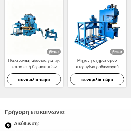
βίντεο
βίντεο
Ηλεκτρονική αλυσίδα για την
Μηχανή σχηματισμού
κατασκευή θερμοκηπίων
πτερυγίων ραδιενεργού
θερμοκηπίου υψηλής
συνομιλία τώρα
ταχύτητας 630KN για την
συνομιλία τώρα
παραγωγή ραδιενεργού
αλουμινίου
Γρήγορη επικοινωνία
Διεύθυνση: