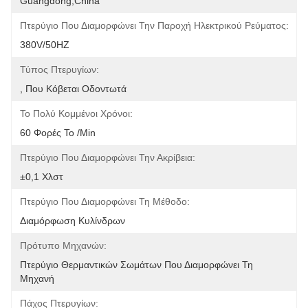
Guangdong,China
Πτερύγιο Που Διαμορφώνει Την Παροχή Ηλεκτρικού Ρεύματος:
380V/50HZ
Τύπος Πτερυγίων:
, Που Κόβεται Οδοντωτά
Το Πολύ Κομμένοι Χρόνοι:
60 Φορές Το /min
Πτερύγιο Που Διαμορφώνει Την Ακρίβεια:
±0,1 Χλστ
Πτερύγιο Που Διαμορφώνει Τη Μέθοδο:
Διαμόρφωση Κυλίνδρων
Πρότυπο Μηχανών:
Πτερύγιο Θερμαντικών Σωμάτων Που Διαμορφώνει Τη 
Μηχανή
Πάχος Πτερυγίων: