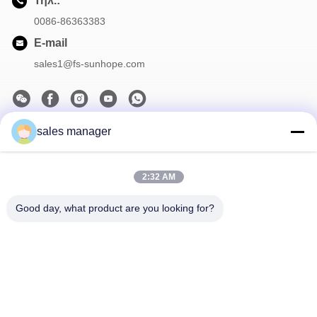
Τηλ.:
0086-86363383
E-mail
sales1@fs-sunhope.com
sales manager
Το Δελτίο Ενημέρωσης
Συνδρομηθείτε στο ενημερωτικό μας δελτίο για εκπτώσεις και
2:32 AM
πολλά άλλα.
Good day, what product are you looking for?