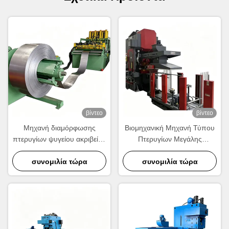
βίντεο
βίντεο
Μηχανή διαμόρφωσης
Βιομηχανική Μηχανή Τύπου
πτερυγίων ψυγείου ακριβείας
Πτερυγίων Μεγάλης
| Εξοπλισμός παραγωγής
Ταχύτητας.
κυματοειδών πτερυγίων
συνομιλία τώρα
συνομιλία τώρα
αλουμινίου υψηλής
ταχύτητας