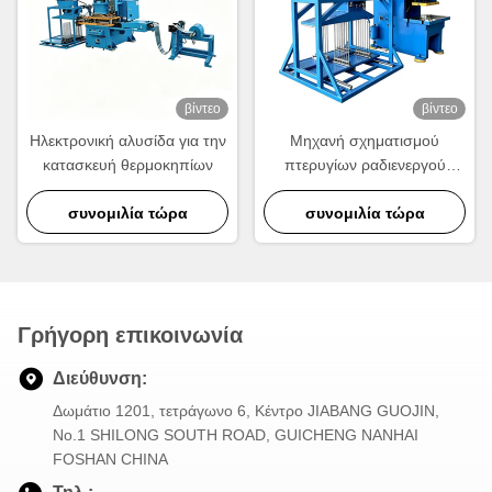
βίντεο
βίντεο
Ηλεκτρονική αλυσίδα για την
Μηχανή σχηματισμού
κατασκευή θερμοκηπίων
πτερυγίων ραδιενεργού
θερμοκηπίου υψηλής
συνομιλία τώρα
ταχύτητας 630KN για την
συνομιλία τώρα
παραγωγή ραδιενεργού
αλουμινίου
Γρήγορη επικοινωνία
Διεύθυνση:
Δωμάτιο 1201, τετράγωνο 6, Κέντρο JIABANG GUOJIN,
Νο.1 SHILONG SOUTH ROAD, GUICHENG NANHAI
FOSHAN CHINA