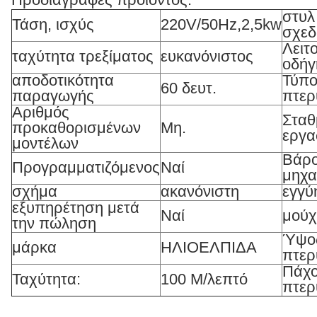
στυλ
Τάση, ισχύς
220V/50Hz,2,5kw
σχεδ
Λειτ
ταχύτητα τρεξίματος
ευκανόνιστος
οδήγ
αποδοτικότητα
Τύπο
60 δευτ.
παραγωγής
πτερ
Αριθμός
Σταθ
προκαθορισμένων
Μη.
εργα
μοντέλων
Βάρ
Προγραμματιζόμενος
Ναί
μηχα
σχήμα
ακανόνιστη
εγγύ
εξυπηρέτηση μετά
Ναί
μούχ
την πώληση
Ύψο
μάρκα
ΗΛΙΟΕΛΠΙΔΑ
πτερ
Πάχ
Ταχύτητα:
100 Μ/λεπτό
πτερ