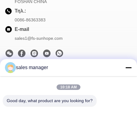
FOSHAN CHINA
Τηλ.:
0086-86363383
E-mail
sales1@fs-sunhope.com
sales manager
Το Δελτίο Ενημέρωσης
Συνδρομηθείτε στο ενημερωτικό μας δελτίο για εκπτώσεις και
10:18 AM
πολλά άλλα.
Good day, what product are you looking for?