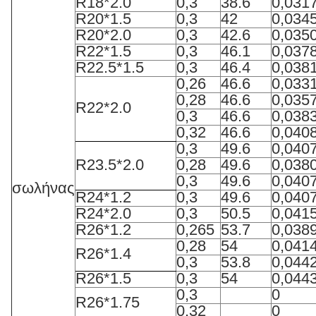
R18*2.0
0,3
38.6
0,031
R20*1.5
0,3
42
0,034
R20*2.0
0,3
42.6
0,035
R22*1.5
0,3
46.1
0,037
R22.5*1.5
0,3
46.4
0,038
0,26
46.6
0,033
0,28
46.6
0,035
R22*2.0
0,3
46.6
0,038
0,32
46.6
0,040
0,3
49.6
0,040
R23.5*2.0
0,28
49.6
0,038
0,3
49.6
0,040
σωλήνας
R24*1.2
0,3
49.6
0,040
R24*2.0
0,3
50.5
0,041
R26*1.2
0,265
53.7
0,038
0,28
54
0,041
R26*1.4
0,3
53.8
0,044
R26*1.5
0,3
54
0,044
0,3
0
R26*1.75
0,32
0