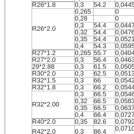
R26*1.8
0,3
54.2
0,044
0,265
0
0,28
0
0,3
54.4
0,044
R26*2.0
0,32
54.4
0,047
0,35
54.4
0,052
0,4
54.3
0,059
R27*1.2
0,265
55.7
0,040
R27*2.0
0,3
56.4
0,046
29*2.88
0,3
61.5
0,050
R30*2.0
0,3
62.5
0,051
R32*1.5
0,3
66
0,054
R32*1.8
0,3
66.2
0,054
0,3
66.5
0,054
0,32
66.5
0,058
R32*2.00
0,35
66.5
0,063
0,4
66.4
0,072
R40*2.0
0,35
82.6
0,079
0,071
R42*2.0
0,3
86.4