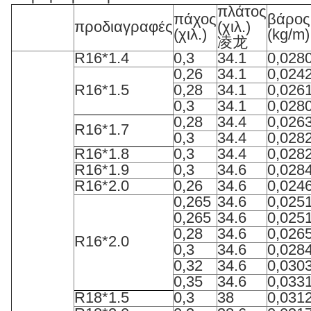
πλάτος
πάχος
βάρος
προδιαγραφές
(χιλ.)
(χιλ.)
(kg/m)
凌龙
R16*1.4
0,3
34.1
0,028
0,26
34.1
0,024
R16*1.5
0,28
34.1
0,026
0,3
34.1
0,028
0,28
34.4
0,026
R16*1.7
0,3
34.4
0,028
R16*1.8
0,3
34.4
0,028
R16*1.9
0,3
34.6
0,028
R16*2.0
0,26
34.6
0,024
0,265
34.6
0,025
0,265
34.6
0,025
0,28
34.6
0,026
R16*2.0
0,3
34.6
0,028
0,32
34.6
0,030
0,35
34.6
0,033
R18*1.5
0,3
38
0,031