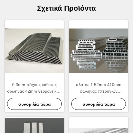
Σχετικά Προϊόντα
0.3mm πάχους κάθετος
πλάτος 1.52mm 410mm
σωλήνας 42mm θερμαντικών
σωλήνας πτερυγίων
σωμάτων βιομηχανίας
θερμαντικών σωμάτων
ασημένιος πλάτος
συνομιλία τώρα
πάχους, υπηρεσία cOem
συνομιλία τώρα
ανταλλακτικών θερμαντικών
σωμάτων