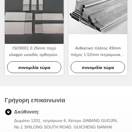
ISO9001 0.26mm παχύ
Ανθεκτικό πλάτος 49mm
ελαφρύ ωοειδές ορθογώνιο
πάχος 1.52mm τετραγωνικός
αργιλίου σωλήνων
σωλήνας αργιλίου για το
θερμαντικών σωμάτων
συνομιλία τώρα
θερμαντικό σώμα
συνομιλία τώρα
αυτοκινήτων
Γρήγορη επικοινωνία
Διεύθυνση:
Δωμάτιο 1201, τετράγωνο 6, Κέντρο JIABANG GUOJIN,
Νο.1 SHILONG SOUTH ROAD, GUICHENG NANHAI