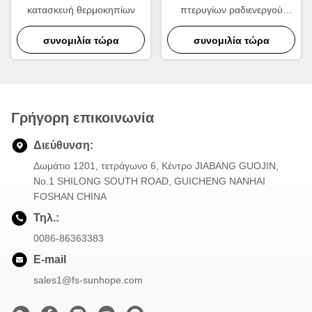
κατασκευή θερμοκηπίων
πτερυγίων ραδιενεργού
θερμοκηπίου υψηλής
συνομιλία τώρα
ταχύτητας 630KN για την
συνομιλία τώρα
παραγωγή ραδιενεργού
αλουμινίου
Γρήγορη επικοινωνία
Διεύθυνση:
Δωμάτιο 1201, τετράγωνο 6, Κέντρο JIABANG GUOJIN,
Νο.1 SHILONG SOUTH ROAD, GUICHENG NANHAI
FOSHAN CHINA
Τηλ.:
0086-86363383
E-mail
sales1@fs-sunhope.com