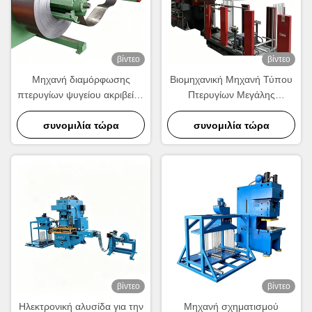
βίντεο
βίντεο
Μηχανή διαμόρφωσης
Βιομηχανική Μηχανή Τύπου
πτερυγίων ψυγείου ακριβείας
Πτερυγίων Μεγάλης
| Εξοπλισμός παραγωγής
Ταχύτητας.
κυματοειδών πτερυγίων
συνομιλία τώρα
συνομιλία τώρα
αλουμινίου υψηλής
ταχύτητας
βίντεο
βίντεο
Ηλεκτρονική αλυσίδα για την
Μηχανή σχηματισμού