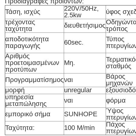
Προδιαγραφές προϊόντων:
220V/50Hz,
Τάση, ισχύς
ύφος σχεδ
2.5kw
τρέχοντας
Οδηγώντ
διευθετήσιμος
ταχύτητα
τρόπος
αποδοτικότητα
Τύπος
60sec.
παραγωγής
πτερυγίων
Αριθμός
Τερματικό
προετοιμασμένων
Μη.
σταθμός
προτύπων
Βάρος
Προγραμματίσημος
ναι
μηχανών
μορφή
unregular
εξουσιοδ
υπηρεσία
ναι
φόρμα
μεταπώλησης
Ύψος
εμπορικό σήμα
SUNHOPE
πτερυγίων
Πάχος
Ταχύτητα:
100 M/min
πτερυγίων