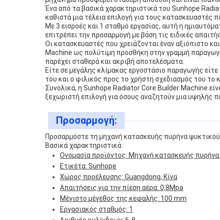
Ένα από τα βασικά χαρακτηριστικά του Sunhope Radiato
καθιστά μια τέλεια επιλογή για τους κατασκευαστές π
Με 3 εισροές και 1 σταθμό εργασίας, αυτή η ημιαυτό
επιτρέπει την προσαρμογή με βάση τις ειδικές απαιτ
Οι κατασκευαστές που χρειάζονται έναν αξιόπιστο και
Machine ως πολύτιμη προσθήκη στην γραμμή παραγωγής
παρέχει σταθερά και ακριβή αποτελέσματα.
Είτε σε μεγάλης κλίμακας εργοστάσιο παραγωγής είτε 
του και ο φιλικός προς το χρήστη σχεδιασμός του το
Συνολικά, η Sunhope Radiator Core Builder Machine ε
ξεχωριστή επιλογή για όσους αναζητούν μια υψηλής π
Προσαρμογή:
Προσαρμόστε τη μηχανή κατασκευής πυρήνα ψυκτικού 
Βασικά χαρακτηριστικά:
Ονομασία προϊόντος: Μηχανή κατασκευής πυρήνα
Ετικέτα: Sunhope
Χώρος προέλευσης: Guangdong, Κίνα
Απαιτήσεις για την πίεση αέρα: 0,8Mpa
Μέγιστο μέγεθος της κεφαλής: 100 mm
Εργασιακός σταθμός: 1