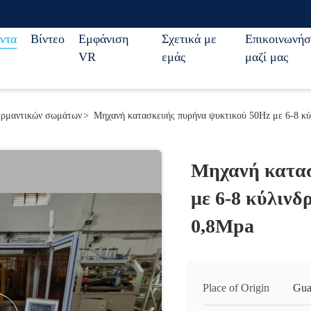
ντα
Βίντεο
Εμφάνιση
Σχετικά με
Επικοινωνήσ
VR
εμάς
μαζί μας
ερμαντικών σωμάτων
>
Μηχανή κατασκευής πυρήνα ψυκτικού 50Hz με 6-8 κύλ
Μηχανή κατασ
με 6-8 κύλινδ
0,8Mpa
Place of Origin
Gua