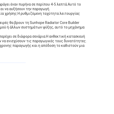
αράγει έναν πυρήνα σε περίπου 4-5 λεπτά.Αυτό το
και να αυξήσουν την παραγωγή.
λία χρήσης.Η ρυθμιζόμενη ταχύτητα λειτουργίας
ιρές θα βρουν τη Sunhope Radiator Core Builder
σμού ή άλλων συστημάτων ψύξης, αυτό το μηχάνημα
υπερέχει σε διάφορα σενάρια.Η ανθεκτική κατασκευή
ν να ενισχύσουν τις παραγωγικές τους δυνατότητες.
ύγχρονης παραγωγής.και η απόδοση το καθιστούν μια