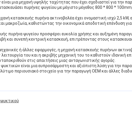
είναι μια μηχανή υψηλής ταχύτητας που έχει σχεδιαστεί για την π
κατασκευάσει πυρήνες ψυγείου με μέγιστο μέγεθος 800 * 800 * 100m
ηχανή κατασκευής πυρήνα ακτινοβολέα έχει ονομαστική ισχύ 2,5 kW,
και μακροζωία, καθιστώντας την οικονομικά αποδοτική επένδυση για 
ευής πυρήνα ψυγείου προσφέρει ευκολία χρήσης και αυξημένη παραγ
ριβή και συνεπή κεντρική κατασκευή, επιτρέποντας στους κατασκευα
ομηχανικές ή άλλες εφαρμογές, η μηχανή κατασκευής πυρήνων ακτιν
ιτουργία του και η ακριβής μηχανική του το καθιστούν ιδανική επι
ανταποκριθούν στις απαιτήσεις μιας ανταγωνιστικής αγοράς.
ψυκτικών είναι μια ευπροσάρμοστη και αξιόπιστη λύση για την παρα
ολύτιμο περιουσιακό στοιχείο για την παραγωγή OEM και άλλες δια
 ψυκτικού