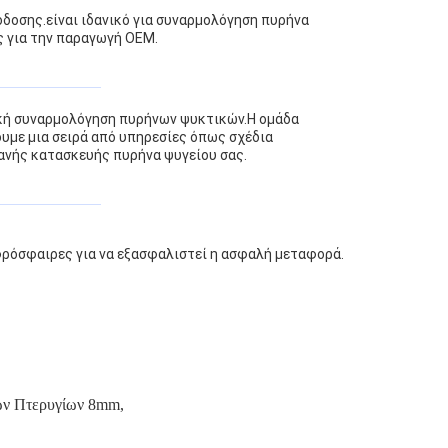
δοσης.είναι ιδανικό για συναρμολόγηση πυρήνα
 για την παραγωγή OEM.
ική συναρμολόγηση πυρήνων ψυκτικών.Η ομάδα
υμε μια σειρά από υπηρεσίες όπως σχέδια
ανής κατασκευής πυρήνα ψυγείου σας.
φρόσφαιρες για να εξασφαλιστεί η ασφαλή μεταφορά.
ων Πτερυγίων 8mm
,