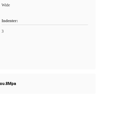
Wide
Indenter:
3
ίου.8Mpa