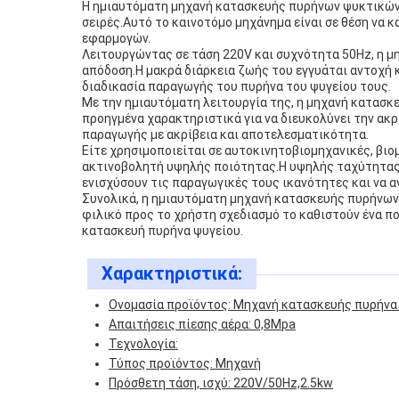
Η ημιαυτόματη μηχανή κατασκευής πυρήνων ψυκτικών 
σειρές.Αυτό το καινοτόμο μηχάνημα είναι σε θέση να 
εφαρμογών.
Λειτουργώντας σε τάση 220V και συχνότητα 50Hz, η μ
απόδοση.Η μακρά διάρκεια ζωής του εγγυάται αντοχή 
διαδικασία παραγωγής του πυρήνα του ψυγείου τους.
Με την ημιαυτόματη λειτουργία της, η μηχανή κατασκ
προηγμένα χαρακτηριστικά για να διευκολύνει την ακ
παραγωγής με ακρίβεια και αποτελεσματικότητα.
Είτε χρησιμοποιείται σε αυτοκινητοβιομηχανικές, βι
ακτινοβολητή υψηλής ποιότητας.Η υψηλής ταχύτητας λε
ενισχύσουν τις παραγωγικές τους ικανότητες και να 
Συνολικά, η ημιαυτόματη μηχανή κατασκευής πυρήνων 
φιλικό προς το χρήστη σχεδιασμό το καθιστούν ένα π
κατασκευή πυρήνα ψυγείου.
Χαρακτηριστικά:
Ονομασία προϊόντος: Μηχανή κατασκευής πυρήνα
Απαιτήσεις πίεσης αέρα: 0,8Mpa
Τεχνολογία:
Τύπος προϊόντος: Μηχανή
Πρόσθετη τάση, ισχύ: 220V/50Hz,2.5kw