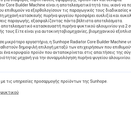
r Core Builder Machine είναι η αποτελεσματικότητά του, ικανό να π
ου επιθυμούν να εξορθολογίσουν τις παραγωγικές τους διαδικασίες 
ματη μηχανή κατασκευής πυρήνα ψυγείου προσφέρει ευελιξία και ευκο
ήσεις παραγωγής, εξασφαλίζοντας πάντα βέλτιστα αποτελέσματα.
 αποτελεσματικό κατασκευαστή πυρήνα ψυκτικού αλουμινίου για 2 σε
 τους.Είτε είναι για αυτοκινητοβιομηχανίες, βιομηχανικού εξοπλι
σε μικρότερο εργαστήριο, η Sunhope Radiator Core Builder Machine 
 καθιστούν δημοφιλή επιλογή μεταξύ των επιχειρήσεων που επιθυμού
ίναι ένα κορυφαίο προϊόν που ανταποκρίνεται στις απαιτήσεις της σ
οιότητας μηχανή για την συναρμολόγηση πυρήνα ψυγείου αλουμινίου.
με τις υπηρεσίες προσαρμογής προϊόντων της Sunhope.
 ψυκτικού