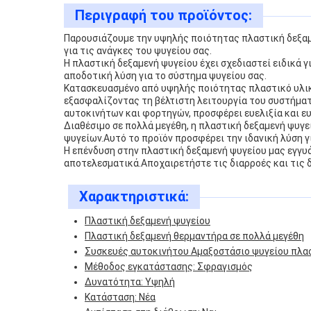
Περιγραφή του προϊόντος:
Παρουσιάζουμε την υψηλής ποιότητας πλαστική δεξαμε
για τις ανάγκες του ψυγείου σας.
Η πλαστική δεξαμενή ψυγείου έχει σχεδιαστεί ειδικά
αποδοτική λύση για το σύστημα ψυγείου σας.
Κατασκευασμένο από υψηλής ποιότητας πλαστικό υλικό,
εξασφαλίζοντας τη βέλτιστη λειτουργία του συστήμα
αυτοκινήτων και φορτηγών, προσφέρει ευελιξία και ευ
Διαθέσιμο σε πολλά μεγέθη, η πλαστική δεξαμενή ψυγ
ψυγείων.Αυτό το προϊόν προσφέρει την ιδανική λύση γ
Η επένδυση στην πλαστική δεξαμενή ψυγείου μας εγγυ
αποτελεσματικά.Αποχαιρετήστε τις διαρροές και τις 
Χαρακτηριστικά:
Πλαστική δεξαμενή ψυγείου
Πλαστική δεξαμενή θερμαντήρα σε πολλά μεγέθη
Συσκευές αυτοκινήτου Αμαξοστάσιο ψυγείου πλα
Μέθοδος εγκατάστασης: Σφραγισμός
Δυνατότητα: Υψηλή
Κατάσταση: Νέα