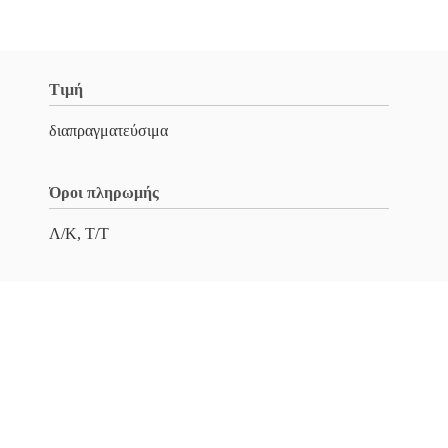
Τιμή
διαπραγματεύσιμα
Όροι πληρωμής
Λ/Κ, Τ/Τ