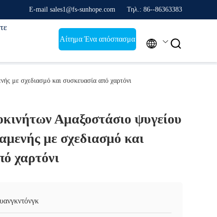
E-mail sales1@fs-sunhope.com
Τηλ.: 86--86363383
τε
Αίτημα Ένα απόσπασμα


νής με σχεδιασμό και συσκευασία από χαρτόνι
οκινήτων Αμαξοστάσιο ψυγείου
αμενής με σχεδιασμό και
πό χαρτόνι
υανγκντόνγκ