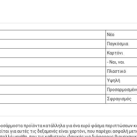
Νέο
Παγκόσμια
Καρτόνι
- Ναι, ναι.
Πλαστικό
Υψηλή
Προσαρμοσμέν
Σφραγισμός
ροσάρμοστα προϊόντα κατάλληλα για ένα ευρύ φάσμα περιπτώσεων 
ίται για αυτές τις δεξαμενές είναι χαρτόνι, που παρέχει ασφαλή με
 πολλά μεγέθη, που τις καθιστούν ιδανικές για διάφορους βιομηχαν