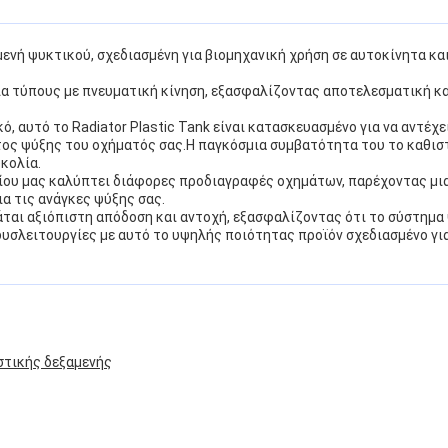
νή ψυκτικού, σχεδιασμένη για βιομηχανική χρήση σε αυτοκίνητα και
 για τύπους με πνευματική κίνηση, εξασφαλίζοντας αποτελεσματική κ
 αυτό το Radiator Plastic Tank είναι κατασκευασμένο για να αντέχε
τος ψύξης του οχήματός σας.Η παγκόσμια συμβατότητα του το καθισ
κολία.
είου μας καλύπτει διάφορες προδιαγραφές οχημάτων, παρέχοντας μι
ια τις ανάγκες ψύξης σας.
άται αξιόπιστη απόδοση και αντοχή, εξασφαλίζοντας ότι το σύστημα
δυσλειτουργίες με αυτό το υψηλής ποιότητας προϊόν σχεδιασμένο γι
στικής δεξαμενής