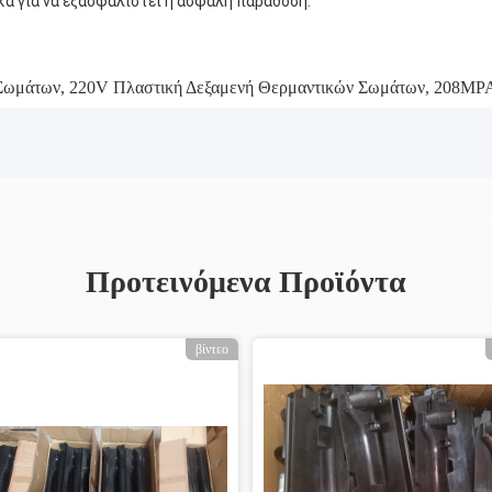
ά για να εξασφαλιστεί η ασφαλή παράδοση.
 Σωμάτων
,
220V Πλαστική Δεξαμενή Θερμαντικών Σωμάτων
,
208MPA
Προτεινόμενα Προϊόντα
βίντεο