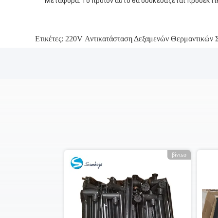
Μεταφορά: Το προϊόν αυτό θα συσκευάζεται προσεκτικ
Ετικέτες:
220V Αντικατάσταση Δεξαμενών Θερμαντικών
ο
βίντεο