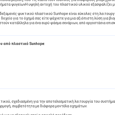
τήματα ψυγείωνΗ υψηλή αντοχή του πλαστικού υλικού εξασφαλίζει μ
δεξαμενές ψυκτικού πλαστικού Sunhope είναι εύκολες στη λειτουργί
δοχείο για το όχημά σας είτε ψάχνετε για μια αξιόπιστη λύση για β
ιστούν κατάλληλα για ένα ευρύ φάσμα σενάριων, από εργοστάσια επ
ου από πλαστικό Sunhope
:
ικού, σχεδιασμένη για την αποτελεσματική λειτουργία του συστήμα
αρμογή, συμβατότητα με διάφορα μοντέλα οχημάτων.