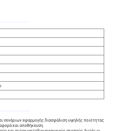
ο
και σενάριων εφαρμογής.διασφάλιση υψηλής ποιότητας
ταφορά και αποθήκευση.
ικούς και αυτοκινητοβιομηχανικούς σκοπούς.Αυτές οι