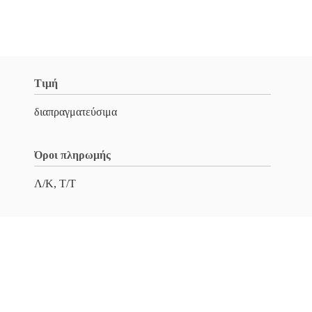
Τιμή
διαπραγματεύσιμα
Όροι πληρωμής
Λ/Κ, Τ/Τ