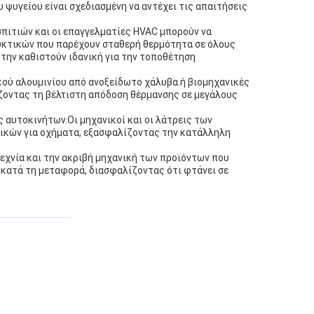
υγείου είναι σχεδιασμένη να αντέχει τις απαιτήσεις
σπιτιών και οι επαγγελματίες HVAC μπορούν να
ψυκτικών που παρέχουν σταθερή θερμότητα σε όλους
την καθιστούν ιδανική για την τοποθέτηση
ικού αλουμινίου από ανοξείδωτο χάλυβα.ή βιομηχανικές
ίζοντας τη βέλτιστη απόδοση θέρμανσης σε μεγάλους
 αυτοκινήτων.Οι μηχανικοί και οι λάτρεις των
τικών για οχήματα, εξασφαλίζοντας την κατάλληλη
εχνία και την ακριβή μηχανική των προϊόντων που
 κατά τη μεταφορά, διασφαλίζοντας ότι φτάνει σε