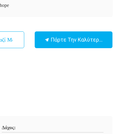
hope
Πάρτε Την Καλύτερη Τιμή
αζί Μας
Δάχος: