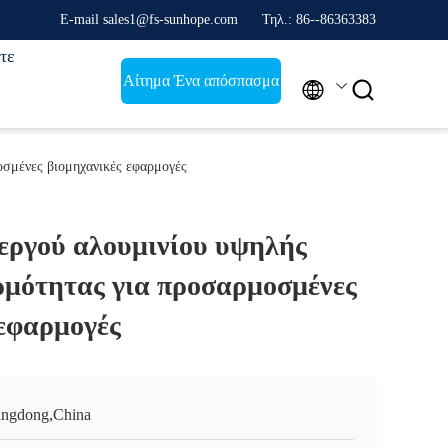
E-mail sales1@fs-sunhope.com
Τηλ.: 86--86363383
τε
Αίτημα Ένα απόσπασμα


οσμένες βιομηχανικές εφαρμογές
εργού αλουμινίου υψηλής
ρμότητας για προσαρμοσμένες
 εφαρμογές
ngdong,China