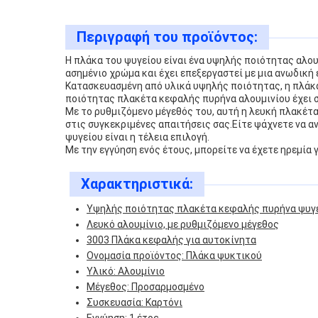
Περιγραφή του προϊόντος:
Η πλάκα του ψυγείου είναι ένα υψηλής ποιότητας αλου
ασημένιο χρώμα και έχει επεξεργαστεί με μια ανωδική
Κατασκευασμένη από υλικά υψηλής ποιότητας, η πλάκα
ποιότητας πλακέτα κεφαλής πυρήνα αλουμινίου έχει σχ
Με το ρυθμιζόμενο μέγεθός του, αυτή η λευκή πλακέτα
στις συγκεκριμένες απαιτήσεις σας.Είτε ψάχνετε να α
ψυγείου είναι η τέλεια επιλογή.
Με την εγγύηση ενός έτους, μπορείτε να έχετε ηρεμία
Χαρακτηριστικά:
Υψηλής ποιότητας πλακέτα κεφαλής πυρήνα ψυγεί
Λευκό αλουμίνιο, με ρυθμιζόμενο μέγεθος
3003 Πλάκα κεφαλής για αυτοκίνητα
Ονομασία προϊόντος: Πλάκα ψυκτικού
Υλικό: Αλουμίνιο
Μέγεθος: Προσαρμοσμένο
Συσκευασία: Καρτόνι