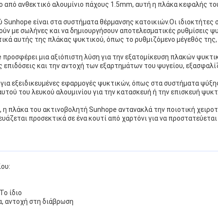
πό ανθεκτικό αλουμίνιο πάχους 1.5mm, αυτή η πλάκα κεφαλής του ψ
ύ Sunhope είναι στα συστήματα θέρμανσης κατοικιών.Οι ιδιοκτήτες 
θούν με σωλήνες και να δημιουργήσουν αποτελεσματικές ρυθμίσεις 
κά αυτής της πλάκας ψυκτικού, όπως το ρυθμιζόμενο μέγεθός της, 
te προσφέρει μια αξιόπιστη λύση για την εξατομίκευση πλακών ψυκτ
ις επιδόσεις και την αντοχή των εξαρτημάτων του ψυγείου, εξασφαλ
 για εξειδικευμένες εφαρμογές ψυκτικών, όπως στα συστήματα ψύξης
υτού του λευκού αλουμινίου για την κατασκευή ή την επισκευή ψυκ
, η πλάκα του ακτινοβολητή Sunhope αντανακλά την ποιοτική χειροτ
υάζεται προσεκτικά σε ένα κουτί από χαρτόνι για να προστατεύεται
ου:
Το ίδιο
α, αντοχή στη διάβρωση