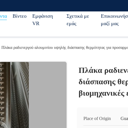
ντα
Βίντεο
Εμφάνιση
Σχετικά με
Επικοινωνήσ
VR
εμάς
μαζί μας
Πλάκα ραδιενεργού αλουμινίου υψηλής διάσπασης θερμότητας για προσαρμ
Πλάκα ραδιεν
διάσπασης θε
βιομηχανικές
Place of Origin
Gua