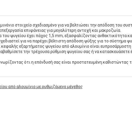
μινένιο στοιχείο σχεδιασμένο για να βελτιώσει την απόδοση του συσ
 επεξεργασία επιφάνειας για μεγαλύτερη αντοχή και μακροζωία.
 του ψυγείου έχει πάχος 1,5 mm, εξασφαλίζοντας ανθεκτικότητα κα
εδιαστεί για να παρέχει βέλτιστη απόδοση ψύξης για το σύστημα ψυ
 κεφαλής εξαρτήματος ψυγείου από αλουμίνιο είναι ευπροσάρμοστη κ
ναβαθμίσετε την τρέχουσα ρύθμιση ψυγείου σας ή να κατασκευάσετε 
 γνωρίζοντας ότι η επένδυσή σας είναι προστατευμένη.καθιστώντας τ
ου από αλουμίνιο με ρυθμιζόμενο μέγεθος