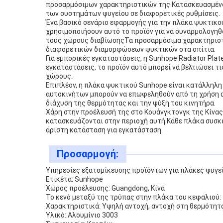
προσαρμόσιμων χαρακτηριστικών της.Κατασκευασμένο α
των συστημάτων ψυγείου σε διαφορετικές ρυθμίσεις.
Ένα βασικό σενάριο εφαρμογής για την πλάκα ψυκτικο
χρησιμοποιήσουν αυτό το προϊόν για να συναρμολογη
τους χώρους διαβίωσηςΤα προσαρμόσιμα χαρακτηριστι
διαφορετικών διαμορφώσεων ψυκτικών στα σπίτια.
Για εμπορικές εγκαταστάσεις, η Sunhope Radiator Pla
εγκαταστάσεις, το προϊόν αυτό μπορεί να βελτιώσει τ
χώρους.
Επιπλέον, η πλάκα ψυκτικού Sunhope είναι κατάλληλη
αυτοκινήτων μπορούν να επωφεληθούν από τη χρήση α
διάχυση της θερμότητας και την ψύξη του κινητήρα.
Χάρη στην προέλευσή της στο Κουάνγκτονγκ της Κίνας
κατασκευάζονται στην περιοχή αυτή.Κάθε πλάκα συσκε
άριστη κατάσταση για εγκατάσταση.
Προσαρμογή:
Υπηρεσίες εξατομίκευσης προϊόντων για πλάκες ψυγεί
Ετικέτα: Sunhope
Χώρος προέλευσης: Guangdong, Κίνα
Το κενό μεταξύ της τρύπας στην πλάκα του κεφαλιού: 
Χαρακτηριστικά: Υψηλή αντοχή, αντοχή στη θερμότητ
Υλικό: Αλουμίνιο 3003