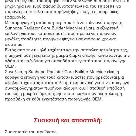
μέγιστο μέγεθος του πυρήνα είναι 850*850*56 mm.Αυτό δίνει στο
μηχάνημα ένα ευρύ φάσμα δυνατοτήτων και του επιτρέπει να
παράγει μια ποικιλία από πυρήνες ψυγείου για διαφορετικές
εφαρμογές.
Με παραγωγική απόδοση περίπου 4-5 λεπτών ανά πυρήνα,η
Sunhope Radiator Core Builder Machine είναι μια εξαιρετική
επιλογή για τους κατασκευαστές που πρέπει να παράγουν
μεγάλες ποσότητες πυρήνων ψυγείου σε σύντομο χρονικό
διάστημα.
Εκτός από την υψηλή ταχύτητα και την αποτελεσματικότητα της,
η μηχανή αυτή έχει επίσης μακρά διάρκεια ζωής, καθιστώντας την
αξιόπιστη επένδυση για οποιαδήποτε εγκατάσταση παραγωγής
OEM.
Συνολικά, η Sunhope Radiator Core Builder Machine είναι η
κορυφαία επιλογή για τους κατασκευαστές που χρειάζονται μια
υψηλής ταχύτητας και αποτελεσματική μηχανή για την παραγωγή
συναρμολογημάτων πυρήνων αλουμινίου.Η σταθερή απόδοσή
του και η μακρά διάρκεια ζωής του το καθιστούν μια πολύτιμη
προσθήκη σε κάθε εγκατάσταση παραγωγής OEM.
Συσκευή και αποστολή:
Συσκευασία του προϊόντος: