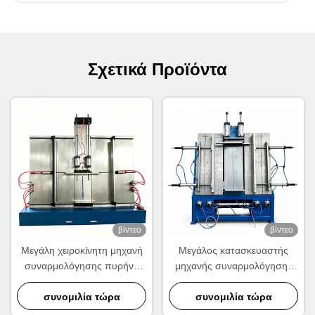
Σχετικά Προϊόντα
βίντεο
βίντεο
Μεγάλη χειροκίνητη μηχανή
Μεγάλος κατασκευαστής
συναρμολόγησης πυρήνα
μηχανής συναρμολόγησης
καλοριφέρ | Εξοπλισμός
πυρήνα ψυγείου
συναρμολόγησης εναλλάκτη
συνομιλία τώρα
1200×1000mm Χτίστης
συνομιλία τώρα
θερμότητας κατά παραγγελία
πυρήνα ανταλλάκτη