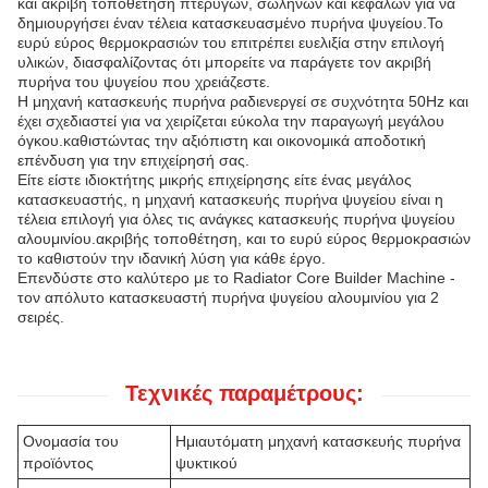
και ακριβή τοποθέτηση πτερύγων, σωλήνων και κεφαλών για να
δημιουργήσει έναν τέλεια κατασκευασμένο πυρήνα ψυγείου.Το
ευρύ εύρος θερμοκρασιών του επιτρέπει ευελιξία στην επιλογή
υλικών, διασφαλίζοντας ότι μπορείτε να παράγετε τον ακριβή
πυρήνα του ψυγείου που χρειάζεστε.
Η μηχανή κατασκευής πυρήνα ραδιενεργεί σε συχνότητα 50Hz και
έχει σχεδιαστεί για να χειρίζεται εύκολα την παραγωγή μεγάλου
όγκου.καθιστώντας την αξιόπιστη και οικονομικά αποδοτική
επένδυση για την επιχείρησή σας.
Είτε είστε ιδιοκτήτης μικρής επιχείρησης είτε ένας μεγάλος
κατασκευαστής, η μηχανή κατασκευής πυρήνα ψυγείου είναι η
τέλεια επιλογή για όλες τις ανάγκες κατασκευής πυρήνα ψυγείου
αλουμινίου.ακριβής τοποθέτηση, και το ευρύ εύρος θερμοκρασιών
το καθιστούν την ιδανική λύση για κάθε έργο.
Επενδύστε στο καλύτερο με το Radiator Core Builder Machine -
τον απόλυτο κατασκευαστή πυρήνα ψυγείου αλουμινίου για 2
σειρές.
Τεχνικές παραμέτρους:
Ονομασία του
Ημιαυτόματη μηχανή κατασκευής πυρήνα
προϊόντος
ψυκτικού