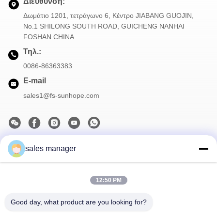
Διεύθυνση:
Δωμάτιο 1201, τετράγωνο 6, Κέντρο JIABANG GUOJIN,
Νο.1 SHILONG SOUTH ROAD, GUICHENG NANHAI
FOSHAN CHINA
Τηλ.:
0086-86363383
E-mail
sales1@fs-sunhope.com
sales manager
Το Δελτίο Ενημέρωσης
Συνδρομηθείτε στο ενημερωτικό μας δελτίο για εκπτώσεις και
πολλά άλλα.
12:50 PM
Good day, what product are you looking for?