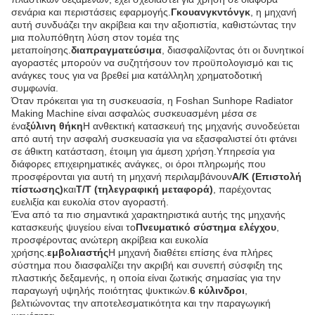
σενάρια και περιστάσεις εφαρμογής.
Γκουανγκντόνγκ
, η μηχανή
αυτή συνδυάζει την ακρίβεια και την αξιοπιστία, καθιστώντας την
μια πολυπόθητη λύση στον τομέα της
μεταποίησης.
διαπραγματεύσιμα
, διασφαλίζοντας ότι οι δυνητικοί
αγοραστές μπορούν να συζητήσουν τον προϋπολογισμό και τις
ανάγκες τους για να βρεθεί μια κατάλληλη χρηματοδοτική
συμφωνία.
Όταν πρόκειται για τη συσκευασία, η Foshan Sunhope Radiator
Making Machine είναι ασφαλώς συσκευασμένη μέσα σε
ένα
ξύλινη θήκη
Η ανθεκτική κατασκευή της μηχανής συνοδεύεται
από αυτή την ασφαλή συσκευασία για να εξασφαλιστεί ότι φτάνει
σε άθικτη κατάσταση, έτοιμη για άμεση χρήση.Υπηρεσία για
διάφορες επιχειρηματικές ανάγκες, οι όροι πληρωμής που
προσφέρονται για αυτή τη μηχανή περιλαμβάνουν
Α/Κ (Επιστολή
πίστωσης)
και
Τ/Τ (τηλεγραφική μεταφορά)
, παρέχοντας
ευελιξία και ευκολία στον αγοραστή.
Ένα από τα πιο σημαντικά χαρακτηριστικά αυτής της μηχανής
κατασκευής ψυγείου είναι το
Πνευματικό σύστημα ελέγχου
,
προσφέροντας ανώτερη ακρίβεια και ευκολία
χρήσης.
εμβολιαστής
Η μηχανή διαθέτει επίσης ένα πλήρες
σύστημα που διασφαλίζει την ακριβή και συνεπή σύσφιξη της
πλαστικής δεξαμενής, η οποία είναι ζωτικής σημασίας για την
παραγωγή υψηλής ποιότητας ψυκτικών.
6 κύλινδροι
,
βελτιώνοντας την αποτελεσματικότητα και την παραγωγική