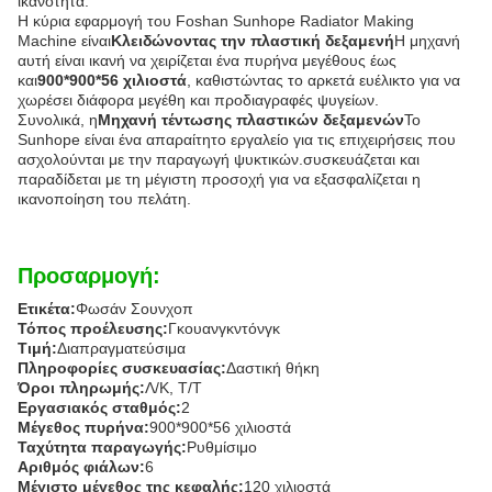
ικανότητα.
Η κύρια εφαρμογή του Foshan Sunhope Radiator Making
Machine είναι
Κλειδώνοντας την πλαστική δεξαμενή
Η μηχανή
αυτή είναι ικανή να χειρίζεται ένα πυρήνα μεγέθους έως
και
900*900*56 χιλιοστά
, καθιστώντας το αρκετά ευέλικτο για να
χωρέσει διάφορα μεγέθη και προδιαγραφές ψυγείων.
Συνολικά, η
Μηχανή τέντωσης πλαστικών δεξαμενών
Το
Sunhope είναι ένα απαραίτητο εργαλείο για τις επιχειρήσεις που
ασχολούνται με την παραγωγή ψυκτικών.συσκευάζεται και
παραδίδεται με τη μέγιστη προσοχή για να εξασφαλίζεται η
ικανοποίηση του πελάτη.
Προσαρμογή:
Ετικέτα:
Φωσάν Σουνχοπ
Τόπος προέλευσης:
Γκουανγκντόνγκ
Τιμή:
Διαπραγματεύσιμα
Πληροφορίες συσκευασίας:
Δαστική θήκη
Όροι πληρωμής:
Λ/Κ, Τ/Τ
Εργασιακός σταθμός:
2
Μέγεθος πυρήνα:
900*900*56 χιλιοστά
Ταχύτητα παραγωγής:
Ρυθμίσιμο
Αριθμός φιάλων:
6
Μέγιστο μέγεθος της κεφαλής:
120 χιλιοστά