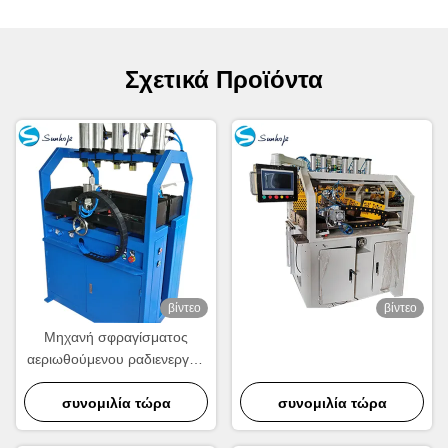
Σχετικά Προϊόντα
βίντεο
βίντεο
Μηχανή σφραγίσματος
αεριωθούμενου ραδιενεργού
θερμοκηπίου PLC
Ελεγχόμενη τετραμελής
συνομιλία τώρα
συνομιλία τώρα
σφραγίσματος