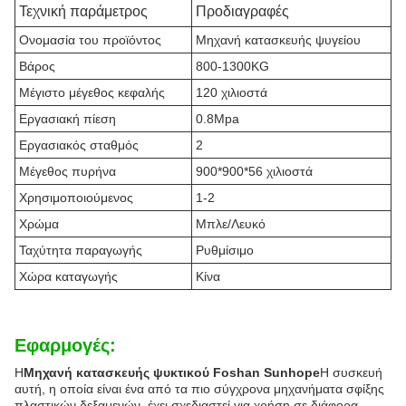
Τεχνική παράμετρος
Προδιαγραφές
Ονομασία του προϊόντος
Μηχανή κατασκευής ψυγείου
Βάρος
800-1300KG
Μέγιστο μέγεθος κεφαλής
120 χιλιοστά
Εργασιακή πίεση
0.8Mpa
Εργασιακός σταθμός
2
Μέγεθος πυρήνα
900*900*56 χιλιοστά
Χρησιμοποιούμενος
1-2
Χρώμα
Μπλε/Λευκό
Ταχύτητα παραγωγής
Ρυθμίσιμο
Χώρα καταγωγής
Κίνα
Εφαρμογές:
Η
Μηχανή κατασκευής ψυκτικού Foshan Sunhope
Η συσκευή
αυτή, η οποία είναι ένα από τα πιο σύγχρονα μηχανήματα σφίξης
πλαστικών δεξαμενών, έχει σχεδιαστεί για χρήση σε διάφορα