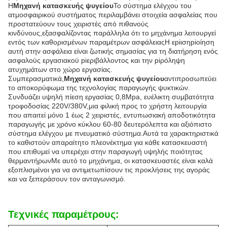
Η
Μηχανή κατασκευής ψυγείου
Το σύστημα ελέγχου του
ατμοσφαιρικού συστήματος περιλαμβάνει στοιχεία ασφαλείας που
προστατεύουν τους χειριστές από πιθανούς
κινδύνους,εξασφαλίζοντας παράλληλα ότι το μηχάνημα λειτουργεί
εντός των καθορισμένων παραμέτρων ασφάλειαςΗ εpiισηpiοίηση
αυτή στην ασφάλεια είναι ζωτικής σημασίας για τη διατήρηση ενός
ασφαλούς εργασιακού piεριβάλλοντος και την piρόληψη
ατυχημάτων στο χώρο εργασίας.
Συμπερασματικά,
Μηχανή κατασκευής ψυγείου
αντιπροσωπεύει
το αποκορύφωμα της τεχνολογίας παραγωγής ψυκτικών.
Συνδυάζει υψηλή πίεση εργασίας 0,8Mpa, ευέλικτη συμβατότητα
τροφοδοσίας 220V/380V,μια φιλική προς το χρήστη λειτουργία
που απαιτεί μόνο 1 έως 2 χειριστές, εντυπωσιακή αποδοτικότητα
παραγωγής με χρόνο κύκλου 60-80 δευτερόλεπτα και αξιόπιστο
σύστημα ελέγχου με πνευματικό σύστημα.Αυτά τα χαρακτηριστικά
το καθιστούν απαραίτητο πλεονέκτημα για κάθε κατασκευαστή
που επιθυμεί να υπερέχει στην παραγωγή υψηλής ποιότητας
θερμαντήρωνΜε αυτό το μηχάνημα, οι κατασκευαστές είναι καλά
εξοπλισμένοι για να αντιμετωπίσουν τις προκλήσεις της αγοράς
και να ξεπεράσουν τον ανταγωνισμό.
Τεχνικές παραμέτρους: