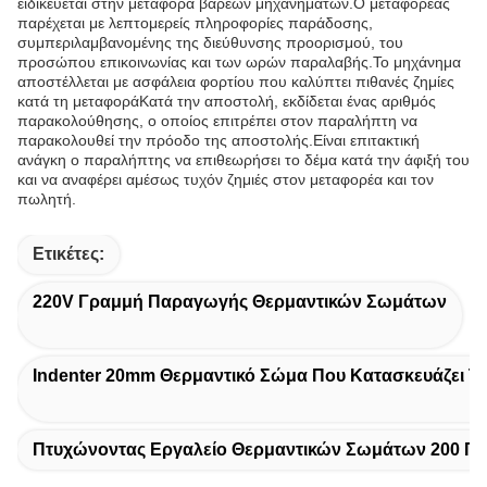
ειδικεύεται στην μεταφορά βαρέων μηχανημάτων.Ο μεταφορέας
παρέχεται με λεπτομερείς πληροφορίες παράδοσης,
συμπεριλαμβανομένης της διεύθυνσης προορισμού, του
προσώπου επικοινωνίας και των ωρών παραλαβής.Το μηχάνημα
αποστέλλεται με ασφάλεια φορτίου που καλύπτει πιθανές ζημίες
κατά τη μεταφοράΚατά την αποστολή, εκδίδεται ένας αριθμός
παρακολούθησης, ο οποίος επιτρέπει στον παραλήπτη να
παρακολουθεί την πρόοδο της αποστολής.Είναι επιτακτική
ανάγκη ο παραλήπτης να επιθεωρήσει το δέμα κατά την άφιξή του
και να αναφέρει αμέσως τυχόν ζημιές στον μεταφορέα και τον
πωλητή.
Ετικέτες:
220V Γραμμή Παραγωγής Θερμαντικών Σωμάτων
Indenter 20mm Θερμαντικό Σώμα Που Κατασκευάζει Τ
Πτυχώνοντας Εργαλείο Θερμαντικών Σωμάτων 200 Π