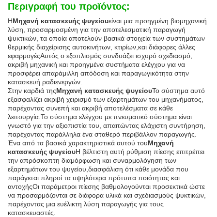
Περιγραφή του προϊόντος:
Η
Μηχανή κατασκευής ψυγείου
είναι μια προηγμένη βιομηχανική
λύση, προσαρμοσμένη για την αποτελεσματική παραγωγή
ψυκτικών, τα οποία αποτελούν βασικά στοιχεία των συστημάτων
θερμικής διαχείρισης αυτοκινήτων, κτιρίων,και διάφορες άλλες
εφαρμογέςΑυτός ο εξοπλισμός συνδυάζει ισχυρό σχεδιασμό,
ακριβή μηχανική και προηγμένα συστήματα ελέγχου για να
προσφέρει απαράμιλλη απόδοση και παραγωγικότητα στην
κατασκευή ραδιενεργών.
Στην καρδιά της
Μηχανή κατασκευής ψυγείου
Το σύστημα αυτό
εξασφαλίζει ακριβή χειρισμό των εξαρτημάτων του μηχανήματος,
παρέχοντας συνεπή και ακριβή αποτελέσματα σε κάθε
λειτουργία.Το σύστημα ελέγχου με πνευματικό σύστημα είναι
γνωστό για την αξιοπιστία του, απαιτώντας ελάχιστη συντήρηση,
παρέχοντας παράλληλα ένα σταθερό περιβάλλον παραγωγής.
Ένα από τα βασικά χαρακτηριστικά αυτού του
Μηχανή
κατασκευής ψυγείου
Η βέλτιστη αυτή ρύθμιση πίεσης επιτρέπει
την απρόσκοπτη διαμόρφωση και συναρμολόγηση των
εξαρτημάτων του ψυγείου,διασφάλιση ότι κάθε μονάδα που
παράγεται πληροί τα υψηλότερα πρότυπα ποιότητας και
αντοχήςΟι παράμετροι πίεσης βαθμολογούνται προσεκτικά ώστε
να προσαρμόζονται σε διάφορα υλικά και σχεδιασμούς ψυκτικών,
παρέχοντας μια ευέλικτη λύση παραγωγής για τους
κατασκευαστές.