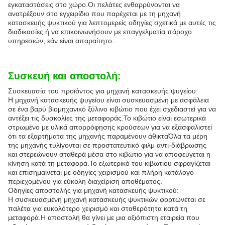
εγκαταστάσεις στο χώρο.Οι πελάτες ενθαρρύνονται να
ανατρέξουν στο εγχειρίδιο που παρέχεται με τη μηχανή
κατασκευής ψυκτικού για λεπτομερείς οδηγίες σχετικά με αυτές τις
διαδικασίες ή να επικοινωνήσουν με επαγγελματία πάροχο
υπηρεσιών, εάν είναι απαραίτητο..
Συσκευή και αποστολή:
Συσκευασία του προϊόντος για μηχανή κατασκευής ψυγείου:
Η μηχανή κατασκευής ψυγείου είναι συσκευασμένη με ασφάλεια
σε ένα βαρύ βιομηχανικό ξύλινο κιβώτιο που έχει σχεδιαστεί για να
αντέξει τις δυσκολίες της μεταφοράς.Το κιβώτιο είναι εσωτερικά
στρωμένο με υλικά απορρόφησης κρούσεων για να εξασφαλιστεί
ότι τα εξαρτήματα της μηχανής παραμένουν άθικταΌλα τα μέρη
της μηχανής τυλίγονται σε προστατευτικό φιλμ αντι-διάβρωσης
και στερεώνουν σταθερά μέσα στο κιβώτιο για να αποφεύγεται η
κίνηση κατά τη μεταφορά.Το εξωτερικό του κιβωτίου σφραγίζεται
και επισημαίνεται με οδηγίες χειρισμού και πλήρη κατάλογο
περιεχομένου για εύκολη διαχείριση αποθέματος.
Οδηγίες αποστολής για μηχανή κατασκευής ψυκτικού:
Η συσκευασμένη μηχανή κατασκευής ψυκτικών φορτώνεται σε
παλέτα για ευκολότερο χειρισμό και σταθερότητα κατά τη
μεταφορά.Η αποστολή θα γίνει με μια αξιόπιστη εταιρεία που