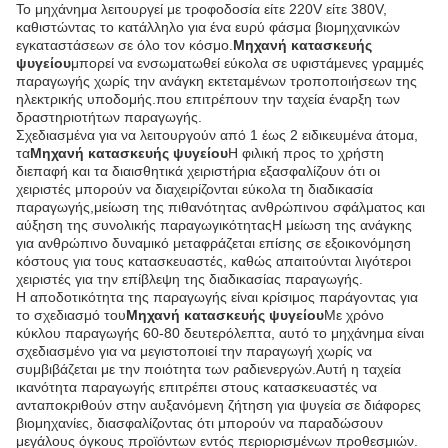
Το μηχάνημα λειτουργεί με τροφοδοσία είτε 220V είτε 380V,
καθιστώντας το κατάλληλο για ένα ευρύ φάσμα βιομηχανικών
εγκαταστάσεων σε όλο τον κόσμο.
Μηχανή κατασκευής
ψυγείου
μπορεί να ενσωματωθεί εύκολα σε υφιστάμενες γραμμές
παραγωγής χωρίς την ανάγκη εκτεταμένων τροποποιήσεων της
ηλεκτρικής υποδομής.που επιτρέπουν την ταχεία έναρξη των
δραστηριοτήτων παραγωγής.
Σχεδιασμένα για να λειτουργούν από 1 έως 2 ειδικευμένα άτομα,
τα
Μηχανή κατασκευής ψυγείου
Η φιλική προς το χρήστη
διεπαφή και τα διαισθητικά χειριστήρια εξασφαλίζουν ότι οι
χειριστές μπορούν να διαχειρίζονται εύκολα τη διαδικασία
παραγωγής,μείωση της πιθανότητας ανθρώπινου σφάλματος και
αύξηση της συνολικής παραγωγικότηταςΗ μείωση της ανάγκης
για ανθρώπινο δυναμικό μεταφράζεται επίσης σε εξοικονόμηση
κόστους για τους κατασκευαστές, καθώς απαιτούνται λιγότεροι
χειριστές για την επίβλεψη της διαδικασίας παραγωγής.
Η αποδοτικότητα της παραγωγής είναι κρίσιμος παράγοντας για
το σχεδιασμό του
Μηχανή κατασκευής ψυγείου
Με χρόνο
κύκλου παραγωγής 60-80 δευτερόλεπτα, αυτό το μηχάνημα είναι
σχεδιασμένο για να μεγιστοποιεί την παραγωγή χωρίς να
συμβιβάζεται με την ποιότητα των ραδιενεργών.Αυτή η ταχεία
ικανότητα παραγωγής επιτρέπει στους κατασκευαστές να
ανταποκριθούν στην αυξανόμενη ζήτηση για ψυγεία σε διάφορες
βιομηχανίες, διασφαλίζοντας ότι μπορούν να παραδώσουν
μεγάλους όγκους προϊόντων εντός περιορισμένων προθεσμιών.