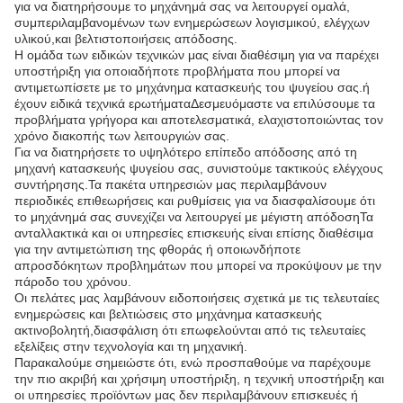
για να διατηρήσουμε το μηχάνημά σας να λειτουργεί ομαλά,
συμπεριλαμβανομένων των ενημερώσεων λογισμικού, ελέγχων
υλικού,και βελτιστοποιήσεις απόδοσης.
Η ομάδα των ειδικών τεχνικών μας είναι διαθέσιμη για να παρέχει
υποστήριξη για οποιαδήποτε προβλήματα που μπορεί να
αντιμετωπίσετε με το μηχάνημα κατασκευής του ψυγείου σας.ή
έχουν ειδικά τεχνικά ερωτήματαΔεσμευόμαστε να επιλύσουμε τα
προβλήματα γρήγορα και αποτελεσματικά, ελαχιστοποιώντας τον
χρόνο διακοπής των λειτουργιών σας.
Για να διατηρήσετε το υψηλότερο επίπεδο απόδοσης από τη
μηχανή κατασκευής ψυγείου σας, συνιστούμε τακτικούς ελέγχους
συντήρησης.Τα πακέτα υπηρεσιών μας περιλαμβάνουν
περιοδικές επιθεωρήσεις και ρυθμίσεις για να διασφαλίσουμε ότι
το μηχάνημά σας συνεχίζει να λειτουργεί με μέγιστη απόδοσηΤα
ανταλλακτικά και οι υπηρεσίες επισκευής είναι επίσης διαθέσιμα
για την αντιμετώπιση της φθοράς ή οποιωνδήποτε
απροσδόκητων προβλημάτων που μπορεί να προκύψουν με την
πάροδο του χρόνου.
Οι πελάτες μας λαμβάνουν ειδοποιήσεις σχετικά με τις τελευταίες
ενημερώσεις και βελτιώσεις στο μηχάνημα κατασκευής
ακτινοβολητή,διασφάλιση ότι επωφελούνται από τις τελευταίες
εξελίξεις στην τεχνολογία και τη μηχανική.
Παρακαλούμε σημειώστε ότι, ενώ προσπαθούμε να παρέχουμε
την πιο ακριβή και χρήσιμη υποστήριξη, η τεχνική υποστήριξη και
οι υπηρεσίες προϊόντων μας δεν περιλαμβάνουν επισκευές ή