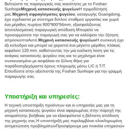
Βελτιώστε τις παραγωγικές σας ικανότητες με το Foshan
Sunhope
Μηχανή κατασκευής ψυγείων
Η πριμοδότησή
μας.
Μηχανή σφραγίσματος ψυγείου
, καταγωγής Guangdong,
έχει σχεδιαστεί με σύστημα διπλού σταθμού εργασίας και χωρά
ένα μέγεθος πυρήνα 900*900*56mm, εξασφαλίζοντας
αποτελεσματική παραγωγική απόδοση.Μπορείτε να
προσαρμόσετε την παραγωγή σας για να καλύψετε την ζήτηση
απρόσκοπταΑυτό.
Μηχανή κατασκευής ψυγείων
Η συσκευή έχει
έξι κύλινδροι και μπορεί να χειριστεί ένα μέγιστο μέγεθος πλάκας
κεφαλιού 120 mm, καθιστώντας την μια ευέλικτη λύση για τις
ανάγκες κατασκευής ψυγείου σας.και το μηχάνημα είναι
συσκευασμένο με ασφάλεια σε ξύλινη θήκη για
παράδοσηΔεχόμαστε όρους πληρωμής μέσω L/C ή T/T.
Επενδύστε στην αξιοπιστία της Foshan Sunhope για την γραμμή
παραγωγής σας.
Υποστήριξη και υπηρεσίες:
Η τεχνική υποστήριξη προϊόντων και οι υπηρεσίες μας για τη
μηχανή κατασκευής ψυγείου είναι αφιερωμένες στην παροχή της
απαραίτητης βοήθειας για να εξασφαλιστεί η βέλτιστη απόδοση
της μηχανής σας.Η υποστήριξή μας περιλαμβάνει ολοκληρωμένη
αντιμετώπιση προβλημάτωνΠροσφέρουμε μια ποικιλία υπηρεσιών