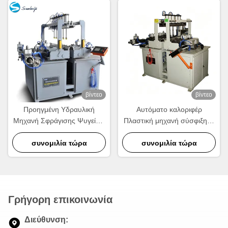
βίντεο
βίντεο
Προηγμένη Υδραυλική
Αυτόματο καλοριφέρ
Μηχανή Σφράγισης Ψυγείων
Πλαστική μηχανή σύσφιξης |
220V για Πλαστικές
220V Στεγανωτήρα
Δεξαμενές Αυτοκινήτων
συνομιλία τώρα
Καλοριφέρ υψηλής
συνομιλία τώρα
ταχύτητας
Γρήγορη επικοινωνία
Διεύθυνση: