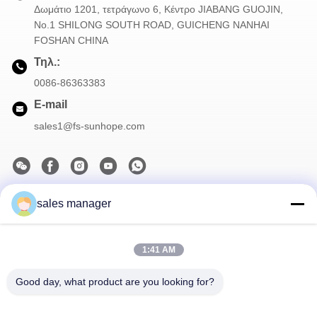
Δωμάτιο 1201, τετράγωνο 6, Κέντρο JIABANG GUOJIN,
Νο.1 SHILONG SOUTH ROAD, GUICHENG NANHAI
FOSHAN CHINA
Τηλ.:
0086-86363383
E-mail
sales1@fs-sunhope.com
sales manager
Το Δελτίο Ενημέρωσης
Συνδρομηθείτε στο ενημερωτικό μας δελτίο για εκπτώσεις και
πολλά άλλα.
1:41 AM
Good day, what product are you looking for?