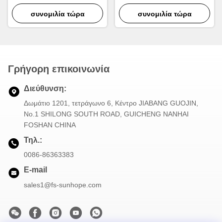
220V για Πλαστικές
220V Στεγανωτήρα
Δεξαμενές Αυτοκινήτων
συνομιλία τώρα
Καλοριφέρ υψηλής
συνομιλία τώρα
ταχύτητας
Γρήγορη επικοινωνία
Διεύθυνση:
Δωμάτιο 1201, τετράγωνο 6, Κέντρο JIABANG GUOJIN,
Νο.1 SHILONG SOUTH ROAD, GUICHENG NANHAI
FOSHAN CHINA
Τηλ.:
0086-86363383
E-mail
sales1@fs-sunhope.com