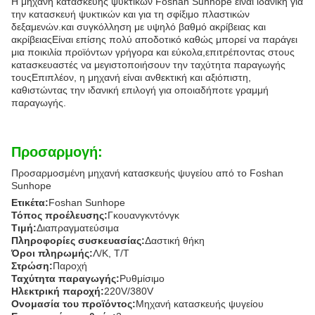
Η μηχανή κατασκευής ψυκτικών Foshan Sunhope είναι ιδανική για
την κατασκευή ψυκτικών και για τη σφίξιμο πλαστικών
δεξαμενών.και συγκόλληση με υψηλό βαθμό ακρίβειας και
ακρίβειαςΕίναι επίσης πολύ αποδοτικό καθώς μπορεί να παράγει
μια ποικιλία προϊόντων γρήγορα και εύκολα,επιτρέποντας στους
κατασκευαστές να μεγιστοποιήσουν την ταχύτητα παραγωγής
τουςΕπιπλέον, η μηχανή είναι ανθεκτική και αξιόπιστη,
καθιστώντας την ιδανική επιλογή για οποιαδήποτε γραμμή
παραγωγής.
Προσαρμογή:
Προσαρμοσμένη μηχανή κατασκευής ψυγείου από το Foshan
Sunhope
Ετικέτα:
Foshan Sunhope
Τόπος προέλευσης:
Γκουανγκντόνγκ
Τιμή:
Διαπραγματεύσιμα
Πληροφορίες συσκευασίας:
Δαστική θήκη
Όροι πληρωμής:
Λ/Κ, Τ/Τ
Στρώση:
Παροχή
Ταχύτητα παραγωγής:
Ρυθμίσιμο
Ηλεκτρική παροχή:
220V/380V
Ονομασία του προϊόντος:
Μηχανή κατασκευής ψυγείου