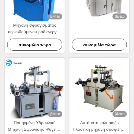
βίντεο
βίντεο
Μηχανή σφραγίσματος
αεριωθούμενου ραδιενεργού
θερμοκηπίου PLC
Ελεγχόμενη τετραμελής
συνομιλία τώρα
συνομιλία τώρα
σφραγίσματος
βίντεο
βίντεο
Προηγμένη Υδραυλική
Αυτόματο καλοριφέρ
Μηχανή Σφράγισης Ψυγείων
Πλαστική μηχανή σύσφιξης |