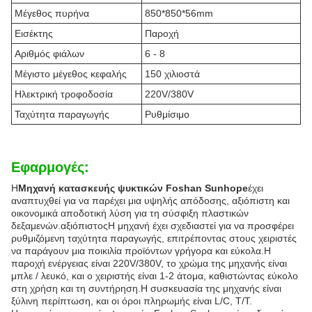
Μέγεθος πυρήνα
850*850*56mm
Εισέκτης
Παροχή
Αριθμός φιάλων
6 - 8
Μέγιστο μέγεθος κεφαλής
150 χιλιοστά
Ηλεκτρική τροφοδοσία
220V/380V
Ταχύτητα παραγωγής
Ρυθμίσιμο
Εφαρμογές:
Η
Μηχανή κατασκευής ψυκτικών Foshan Sunhope
έχει
αναπτυχθεί για να παρέχει μια υψηλής απόδοσης, αξιόπιστη και
οικονομικά αποδοτική λύση για τη σύσφιξη πλαστικών
δεξαμενών.αξιόπιστοςΗ μηχανή έχει σχεδιαστεί για να προσφέρει
ρυθμιζόμενη ταχύτητα παραγωγής, επιτρέποντας στους χειριστές
να παράγουν μια ποικιλία προϊόντων γρήγορα και εύκολα.Η
παροχή ενέργειας είναι 220V/380V, το χρώμα της μηχανής είναι
μπλε / λευκό, και ο χειριστής είναι 1-2 άτομα, καθιστώντας εύκολο
στη χρήση και τη συντήρηση.Η συσκευασία της μηχανής είναι
ξύλινη περίπτωση, και οι όροι πληρωμής είναι L/C, T/T.