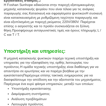
Εργασιακός σταθμός:
2
Η Foshan Sunhope ειδικεύεται στην παροχή εξατομικευμένης
μηχανής κατασκευής ψυγείου που είναι τέλεια για τις ανάγκες
παραγωγής σας.Κατασκευή και σφραγίσματα ψυκτικώνΗ συσκευή
είναι κατασκευασμένη με ρυθμιζόμενη ταχύτητα παραγωγής και
είναι εξοπλισμένη με παροχή ρεύματος 220V/380V. Παρέχεται
επίσης ο εισροστής και το προϊόν συσκευάζεται σε ξύλινη
θήκη.Προσφέρουμε ανταγωνιστικές τιμές και όρους πληρωμής L /
C και T / T.
Υποστήριξη και υπηρεσίες:
Η μηχανή κατασκευής ψυκτικών παρέχει τεχνική υποστήριξη και
υπηρεσίες για την εξασφάλιση της ορθής λειτουργίας του
προϊόντος.Η ομάδα τεχνικής υποστήριξης είναι διαθέσιμη για να
απαντήσει σε ερωτήσεις και να παρέχει βοήθεια με την
εγκατάστασηΠαρέχουμε επίσης τακτικές ενημερώσεις για να
διασφαλίσουμε την απόδοση και την αξιοπιστία του μηχανήματος.
Παρέχουμε ένα ευρύ φάσμα υπηρεσιών, μεταξύ των οποίων:
Υποστήριξη εγκατάστασης
Διαμόρφωση συστήματος
Ανάλυση προβλημάτων
Λειτουργία προϊόντος