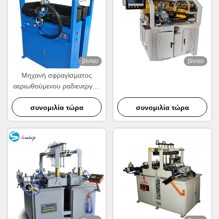
βίντεο
βίντεο
Μηχανή σφραγίσματος
αεριωθούμενου ραδιενεργού
θερμοκηπίου PLC
Ελεγχόμενη τετραμελής
συνομιλία τώρα
συνομιλία τώρα
σφραγίσματος