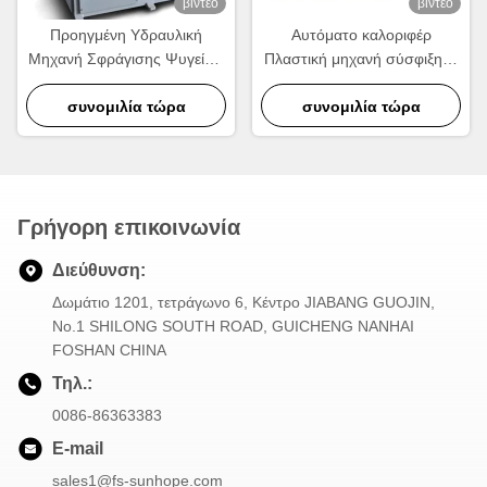
βίντεο
βίντεο
Προηγμένη Υδραυλική
Αυτόματο καλοριφέρ
Μηχανή Σφράγισης Ψυγείων
Πλαστική μηχανή σύσφιξης |
220V για Πλαστικές
220V Στεγανωτήρα
Δεξαμενές Αυτοκινήτων
συνομιλία τώρα
Καλοριφέρ υψηλής
συνομιλία τώρα
ταχύτητας
Γρήγορη επικοινωνία
Διεύθυνση:
Δωμάτιο 1201, τετράγωνο 6, Κέντρο JIABANG GUOJIN,
Νο.1 SHILONG SOUTH ROAD, GUICHENG NANHAI
FOSHAN CHINA
Τηλ.:
0086-86363383
E-mail
sales1@fs-sunhope.com