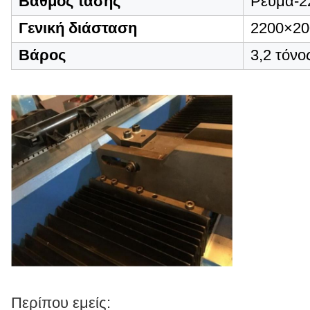
Βαθμός τάσης
Ρεύμα-2
Γενική διάσταση
2200×20
Βάρος
3,2 τόνο
Περίπου εμείς: