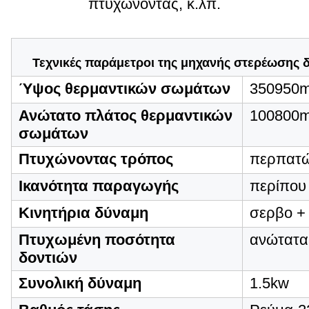
πτυχώνοντας, κ.λπ.
Τεχνικές παράμετροι της μηχανής στερέωσης
Ύψος θερμαντικών σωμάτων
350950
Ανώτατο πλάτος θερμαντικών
100800
σωμάτων
Πτυχώνοντας τρόπος
περπατώ
Ικανότητα παραγωγής
περίπου
Κινητήρια δύναμη
σερβο +
Πτυχωμένη ποσότητα
ανώτατα
δοντιών
Συνολική δύναμη
1.5kw