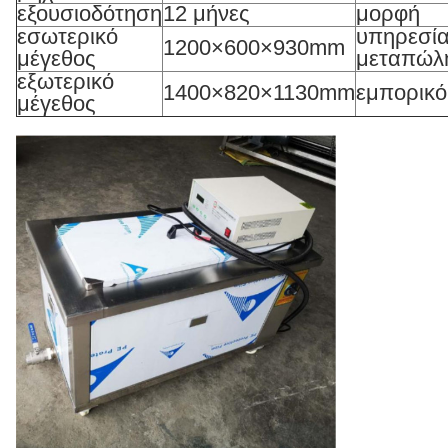
εξουσιοδότηση
12 μήνες
μορφή
εσωτερικό
υπηρεσί
1200×600×930mm
μέγεθος
μεταπώλ
εξωτερικό
1400×820×1130mm
εμπορικό
μέγεθος