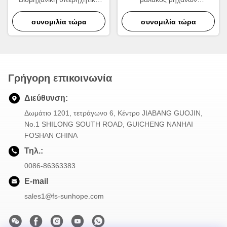
πλυντήρια με προηγμένη
καθαρισμού σταθεροί και
τεχνολογία καθαρισμού
συνομιλία τώρα
ακόμη και ανοξείδωτο
συνομιλία τώρα
δόνησης
Γρήγορη επικοινωνία
Διεύθυνση:
Δωμάτιο 1201, τετράγωνο 6, Κέντρο JIABANG GUOJIN,
Νο.1 SHILONG SOUTH ROAD, GUICHENG NANHAI
FOSHAN CHINA
Τηλ.:
0086-86363383
E-mail
sales1@fs-sunhope.com