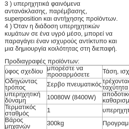
3 ) υπερηχητικά φαινόμενα
αντανάκλασης, παρέμβασης,
superposition και αντήχησης προϊόντων.
4 ) Όταν η διάδοση υπερηχητικών
κυμάτων σε ένα υγρό μέσο, μπορεί να
παραγάγει έναν ισχυρούς αντίκτυπο και
μια δημιουργία κοιλότητας στη διεπαφή.
Προδιαγραφές προϊόντων:
μπορέστε να
ύφος σχεδίου
Τάση, ισ
προσαρμόσετε
Οδηγώντας
τρέχοντα
Σερβο πνευματικός
τρόπος
ταχύτητα
υπερηχητική
αποδοτικ
10080W (8400W)
δύναμη
καθαρισ
Τερματικός
1
υπερηχητ
σταθμός
Βάρος
300kg
Προγραμ
μηχανών