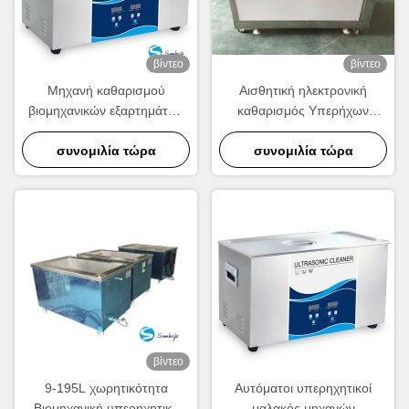
βίντεο
βίντεο
Μηχανή καθαρισμού
Αισθητική ηλεκτρονική
βιομηχανικών εξαρτημάτων
καθαρισμός Υπερήχων
28KHZ συχνότητας με
καθαρισμού Μηχανή με
ρυθμιζόμενη θερμοκρασία
συνομιλία τώρα
220VC 50HZ τροφοδοσία
συνομιλία τώρα
ελέγχου και 9-195L
χωρητικότητα
βίντεο
9-195L χωρητικότητα
Αυτόματοι υπερηχητικοί
Βιομηχανική υπερηχητική
μαλακός μηχανών