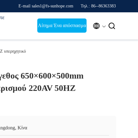
E-mail sales1@fs-sunhope.com
Τηλ.: 86--86363383
τε


Αίτημα Ένα απόσπασμα
Z υπερηχητικό
γεθος 650×600×500mm
αρισμού 220AV 50HZ
ngdong, Κίνα