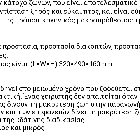
 κάτοχο ζωνών, που είναι αποτελεσματικό
ντίσταση ξηρός και εύκαμπτος, και είναι εύ
πτης τρόπου: κανονικός μακροπρόθεσμος τ
t προστασία, προστασία διακοπτών, προστ
ες.
ιας είναι: (L×W×H) 320×490×160mm
οδηγεί στο μειωμένο χρόνο που ξοδεύεται 
ακτική. Ένας χειριστής δεν απαιτείται όταν
ας δίνουν τη μακρύτερη ζωή στην παραγωγ
ν και των επιφανειών δίνει τη μακρύτερη
 της υδάτινης διαδικασίας
λος και μικρός