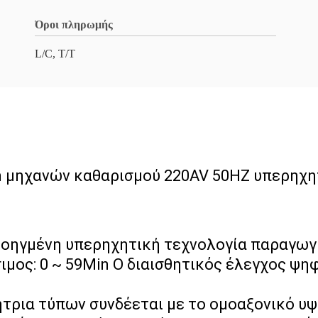
Όροι πληρωμής
L/C, T/T
 μηχανών καθαρισμού 220AV 50HZ υπερηχη
οηγμένη υπερηχητική τεχνολογία παραγωγής
μος: 0 ~ 59Min
Ο διαισθητικός έλεγχος ψη
ήτρια τύπων συνδέεται με το ομοαξονικό υ