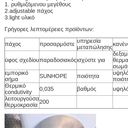
1. ρυθμιζόμενου μεγέθους
2.adjustable πάχος
3.light υλικό
Γρήγορες λεπτομέρειες προϊόντων:
υπηρεσία
πάχος
προσαρμόστε
κανέν
μεταπώλησης
δεξαμ
ύφος σχεδίου
παραδοσιακός
ισχύστε για
θερμα
σωμά
εμπορικό
υψηλό
SUNHOPE
ποιότητα
σήμα
ποιότ
Θερμικό
0,035
βαθμός
υψηλ
condutivity
λειτουργούσα
200
θερμοκρασία