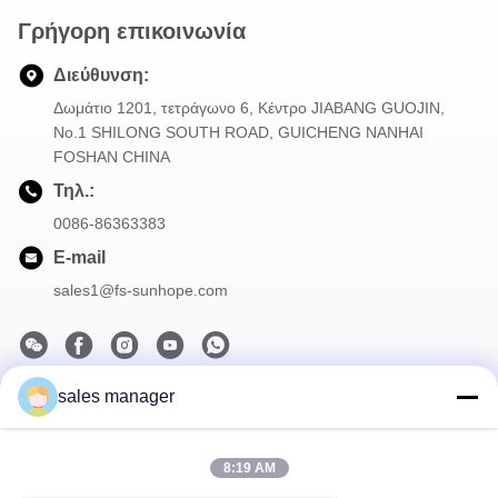
Γρήγορη επικοινωνία
Διεύθυνση:
Δωμάτιο 1201, τετράγωνο 6, Κέντρο JIABANG GUOJIN,
Νο.1 SHILONG SOUTH ROAD, GUICHENG NANHAI
FOSHAN CHINA
Τηλ.:
0086-86363383
E-mail
sales1@fs-sunhope.com
sales manager
Το Δελτίο Ενημέρωσης
Συνδρομηθείτε στο ενημερωτικό μας δελτίο για εκπτώσεις και
πολλά άλλα.
8:19 AM