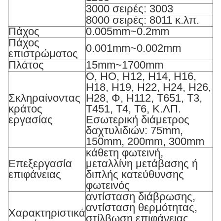
3000 σειρές: 3003
8000 σειρές: 8011 κ.λπ.
Πάχος
0.005mm~0.2mm
Πάχος
0.001mm~0.002mm
επιστρώματος
Πλάτος
15mm~1700mm
Ο, HO, H12, H14, H16,
H18, H19, H22, H24, H26,
Σκληραίνοντας
H28, Φ, H112, T651, T3,
κράτος
T451, T4, T6, Κ.ΛΠ.
εργασίας
Εσωτερική διάμετρος
δαχτυλιδιών: 75mm,
150mm, 200mm, 300mm
κάθετη φωτεινή,
Επεξεργασία
μεταλλίνη μετάβασης ή
επιφάνειας
διπλής κατεύθυνσης
φωτεινός
αντίσταση διάβρωσης,
αντίσταση θερμότητας,
Χαρακτηριστικά
στίλβωση επιφάνειας,