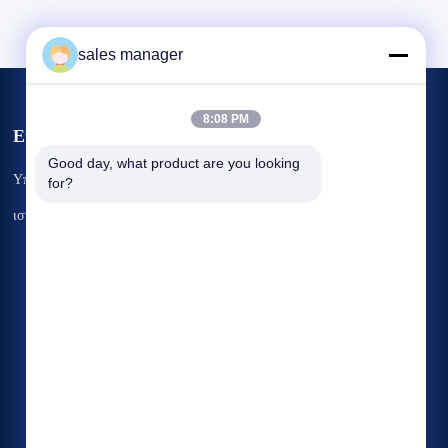
sales manager
8:08 PM
Εκδηλώσεις
Αίτημα Ένα
Good day, what product are you looking 
Υποθέσεις
for?
απόσπασμα
Τηλ.: 86--86363383
ιστολόγιο
Φαξ: 86--86264066


