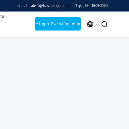
E-mail sales1@fs-sunhope.com
Τηλ.: 86--86363383
τε


Αίτημα Ένα απόσπασμα