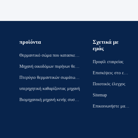
προϊόντα
Σχετικά με
εμάς
Θερμαντικό σώμα που κατασκευά
Προφίλ εταιρείας
ζει τη μηχανή
Μηχανή οικοδόμων πυρήνων θερμ
Επισκέψεις στο εργ
αντικών σωμάτων
Πτερύγιο θερμαντικών σωμάτων
οστάσιο
Ποιοτικός έλεγχος
που διαμορφώνει τη μηχανή
υπερηχητική καθαρίζοντας μηχανή
Sitemap
Βιομηχανική μηχανή κενής συσκε
Επικοινωνήστε μαζί
υασίας
μας